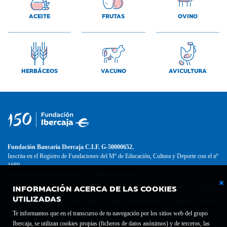
ACEITE
FRUTAS
OVINO
HERBÁCEOS
VACUNO
AVICULTURA
Fundación Bancaria Ibercaja C.I.F. G-50000652.
Inscrita en el Registro de Fundaciones del Mº de Educación, Cultura y Deporte con el nº
1689.
Domicilio social: Joaquín Costa, 13. 50001 Zaragoza.
INFORMACIÓN ACERCA DE LAS COOKIES
Contacto
Declaración de accesibilidad
UTILIZADAS
Aviso legal
Política de privacidad
Política de Cookies
Te informamos que en el transcurso de tu navegación por los sitios web del grupo
Ibercaja, se utilizan cookies propias (ficheros de datos anónimos) y de terceros, las