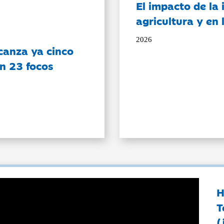
El impacto de la i
agricultura y en
2026
canza ya cinco
on 23 focos
H
T
(