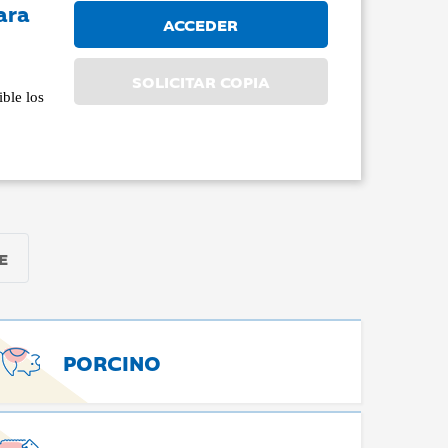
ara
ACCEDER
SOLICITAR COPIA
ble los
E
PORCINO