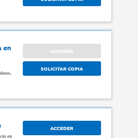
a en
ACCEDER
SOLICITAR COPIA
lioso,
a
ACCEDER
acto en