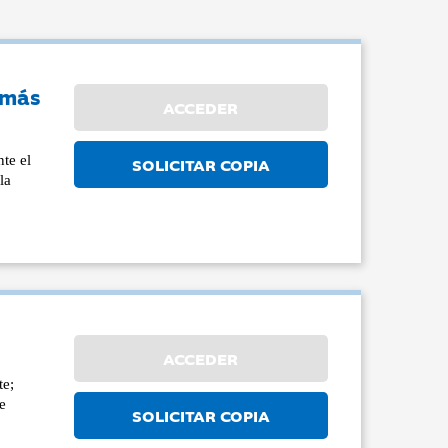
 más
ACCEDER
te el
SOLICITAR COPIA
la
ACCEDER
te;
e
SOLICITAR COPIA