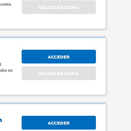
 contra
SOLICITAR COPIA
ACCEDER
l
rados en
SOLICITAR COPIA
a
ACCEDER