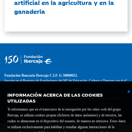
artificial en la agricultura y en la
ganadería
Fundación Bancaria Ibercaja C.I.F. G-50000652.
Inscrita en el Registro de Fundaciones del Mº de Educación, Cultura y Deporte con el nº
1689.
Domicilio social: Joaquín Costa, 13. 50001 Zaragoza.
INFORMACIÓN ACERCA DE LAS COOKIES
Contacto
Declaración de accesibilidad
UTILIZADAS
Aviso legal
Política de privacidad
Política de Cookies
Te informamos que en el transcurso de tu navegación por los sitios web del grupo
Ibercaja, se utilizan cookies propias (ficheros de datos anónimos) y de terceros, las
cuales se almacenan en el dispositivo del usuario, de manera no intrusiva. Estos datos
se utilizan exclusivamente para habilitar y estudiar algunas interacciones de la