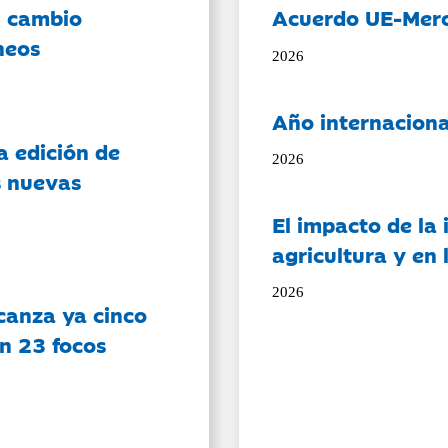
l cambio
Acuerdo UE-Mer
neos
2026
Año internaciona
a edición de
2026
s nuevas
El impacto de la i
agricultura y en
2026
canza ya cinco
on 23 focos