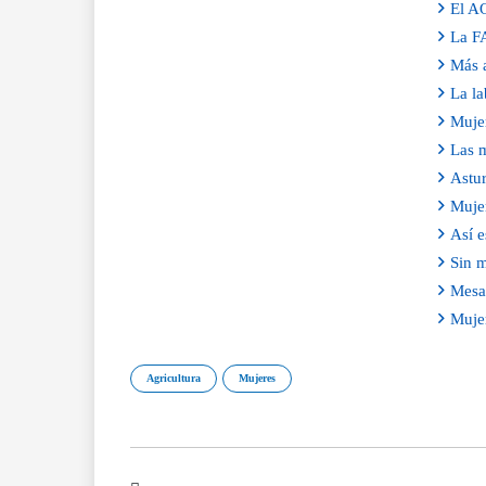
El AO
La FA
Más a
La la
Mujer
Las m
Astur
Muje
Así e
Sin m
Mesa 
Mujer
Agricultura
Mujeres