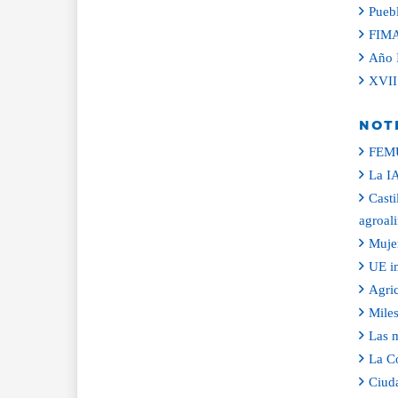
Puebl
FIMA 
Año I
XVII 
NOT
FEMUR
La IA
Casti
agroal
Mujer
UE im
Agric
Miles
Las m
La Co
Ciuda