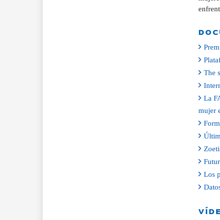
enfren
DOC
Prem
Plata
The s
Inte
La FA
mujer 
Forma
Últim
Zoeti
Futur
Los p
Datos
VÍD