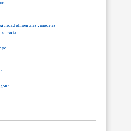
ino
eguridad alimentaria ganadería
urocracia
ampo
r
agón?