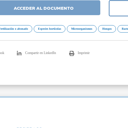
ACCEDER AL DOCUMENTO
Fertilización o abonado
Especies hortícolas
Microorganismos
Hongos
Bacte
ook
Compartir en LinkedIn
Imprimir