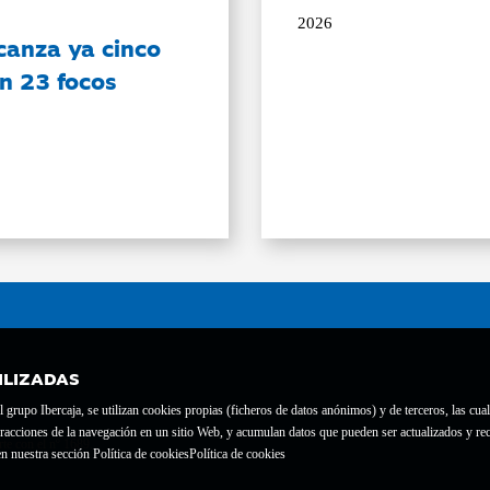
2026
canza ya cinco
on 23 focos
ILIZADAS
grupo Ibercaja, se utilizan cookies propias (ficheros de datos anónimos) y de terceros, las cual
interacciones de la navegación en un sitio Web, y acumulan datos que pueden ser actualizados y
te con el nº 1689.
n nuestra sección Política de cookies
Política de cookies