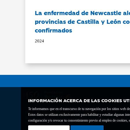
La enfermedad de Newcastle al
provincias de Castilla y León c
confirmados
2024
INFORMACIÓN ACERCA DE LAS COOKIES UT
Te informamos que en el transcurso de tu navegación por los sitios web del 
Fundación Bancaria Ibercaja C.I.F. G-50000652.
Estos datos se utilizan exclusivamente para habilitar y estudiar algunas 
Inscrita en el Registro de Fundaciones del Mº de Educación, Cultura y Depor
configuración y/o revocar tu consentimiento previo al empleo de cookies, e
Domicilio social: Joaquín Costa, 13. 50001 Zaragoza.