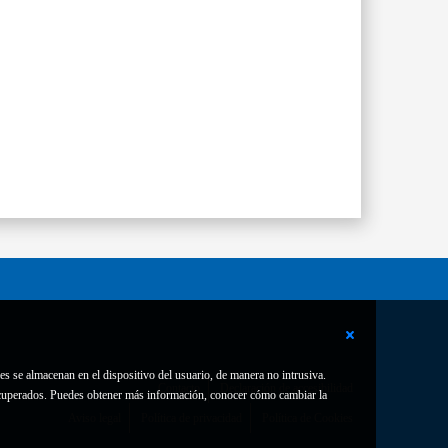
es se almacenan en el dispositivo del usuario, de manera no intrusiva.
Contacto
Declaración de accesibilidad
 recuperados. Puedes obtener más información, conocer cómo cambiar la
Aviso legal
Política de privacidad
Política de Cookies