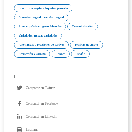
Producción vegetal - Aspectos generales
Protección vegetal o sanidad vegetal
Buenas prácticas agroambientales
Comercialización
Variedades, nuevas variedades
Alternativas o rotaciones de cultivos
Tecnicas de cultivo
Recolección y cosecha
Tabaco
España
Compartir en Twitter
Compartir en Facebook
Compartir en LinkedIn
Imprimir