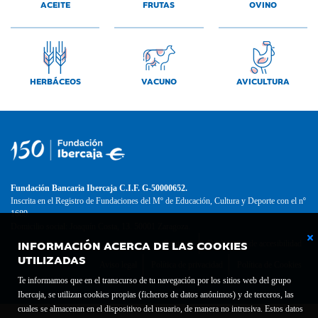
ACEITE
FRUTAS
OVINO
HERBÁCEOS
VACUNO
AVICULTURA
Fundación Bancaria Ibercaja C.I.F. G-50000652.
Inscrita en el Registro de Fundaciones del Mº de Educación, Cultura y Deporte con el nº
1689.
Domicilio social: Joaquín Costa, 13. 50001 Zaragoza.
INFORMACIÓN ACERCA DE LAS COOKIES
Contacto
Declaración de accesibilidad
UTILIZADAS
Aviso legal
Política de privacidad
Política de Cookies
Te informamos que en el transcurso de tu navegación por los sitios web del grupo
Ibercaja, se utilizan cookies propias (ficheros de datos anónimos) y de terceros, las
cuales se almacenan en el dispositivo del usuario, de manera no intrusiva. Estos datos