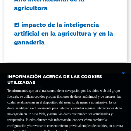
agricultora
El impacto de la inteligencia
artificial en la agricultura y en la
ganadería
INFORMACIÓN ACERCA DE LAS COOKIES
UTILIZADAS
Te informamos que en el transcurso de tu navegación por los sitios web del grupo
Ibercaja, se utilizan cookies propias (ficheros de datos anónimos) y de terceros, las
cuales se almacenan en el dispositivo del usuario, de manera no intrusiva. Estos
Fundación Bancaria Ibercaja C.I.F. G-50000652.
datos se utilizan exclusivamente para habilitar y estudiar algunas interacciones de la
Inscrita en el Registro de Fundaciones del Mº de Educación, Cultura y Deporte con el nº
navegación en un sitio Web, y acumulan datos que pueden ser actualizados y
1689.
recuperados. Puedes obtener más información, conocer cómo cambiar la
Domicilio social: Joaquín Costa, 13. 50001 Zaragoza.
configuración y/o revocar tu consentimiento previo al empleo de cookies, en nuestra
Contacto
Declaración de accesibilidad