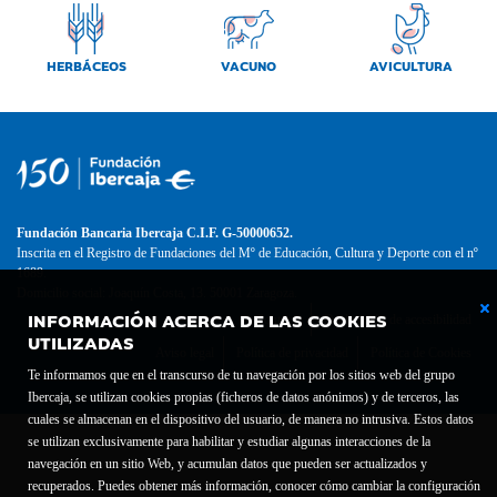
HERBÁCEOS
VACUNO
AVICULTURA
Fundación Bancaria Ibercaja C.I.F. G-50000652.
Inscrita en el Registro de Fundaciones del Mº de Educación, Cultura y Deporte con el nº
1689.
Domicilio social: Joaquín Costa, 13. 50001 Zaragoza.
INFORMACIÓN ACERCA DE LAS COOKIES
Contacto
Declaración de accesibilidad
UTILIZADAS
Aviso legal
Política de privacidad
Política de Cookies
Te informamos que en el transcurso de tu navegación por los sitios web del grupo
Ibercaja, se utilizan cookies propias (ficheros de datos anónimos) y de terceros, las
cuales se almacenan en el dispositivo del usuario, de manera no intrusiva. Estos datos
se utilizan exclusivamente para habilitar y estudiar algunas interacciones de la
navegación en un sitio Web, y acumulan datos que pueden ser actualizados y
recuperados. Puedes obtener más información, conocer cómo cambiar la configuración