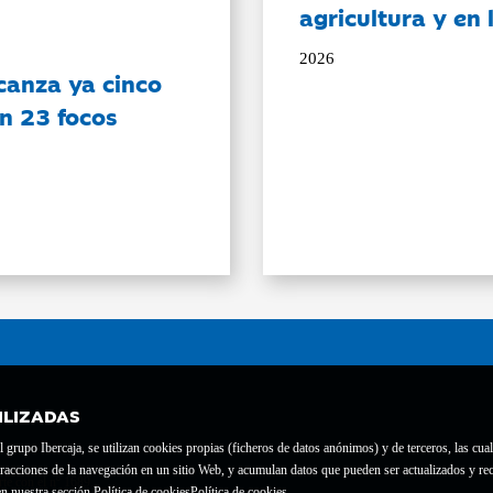
agricultura y en
2026
canza ya cinco
on 23 focos
ILIZADAS
grupo Ibercaja, se utilizan cookies propias (ficheros de datos anónimos) y de terceros, las cual
interacciones de la navegación en un sitio Web, y acumulan datos que pueden ser actualizados y
te con el nº 1689.
n nuestra sección Política de cookies
Política de cookies