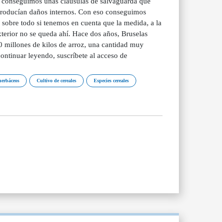
e conseguimos unas cláusulas de salvaguarda que
producían daños internos. Con eso conseguimos
 sobre todo si tenemos en cuenta que la medida, a la
xterior no se queda ahí. Hace dos años, Bruselas
0 millones de kilos de arroz, una cantidad muy
ontinuar leyendo, suscríbete al acceso de
herbáceos
Cultivo de cereales
Especies cereales