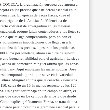
COPA-COGECA, la organización europea que agrupa a
 mejora en los precios que este cereal esencial en la
oronavirus. En épocas de vacas flacas, «cae el
én dirigente de la Asociación Valenciana de
ecto colateral de envergadura en las materias
ernacional, porque faltan contenedores y los fletes se
robable que te siga compensando, pero no con el
as voluminosas importaciones que llegaban a la
un alza de los precios, a pesar de los problemas
300 euros por tonelada, ahora esa cifra ha subido
de una buena rentabilidad para el agricultor. La siega
a, acaba de comenzar. Minguet afirma que las zonas
shierbas». Aquí empiezan las malas noticias. José
 esta temporada, por lo que se ve en la variedad
a altura. Minguet apunta que la cosecha valenciana
los 110, cerca de un 10 % menos respecto de los 120
a. Un agricultor trabaja en un campo de arroz, el
eas que crece en los campos de arroz y que desde
 Como explica gráficamente Fortea, se trata de una
e pierde para producir esa gramínea esencial para la