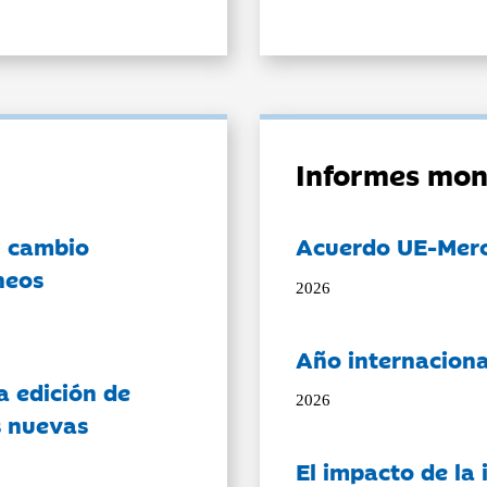
Informes mon
l cambio
Acuerdo UE-Mer
neos
2026
Año internaciona
a edición de
2026
s nuevas
El impacto de la i