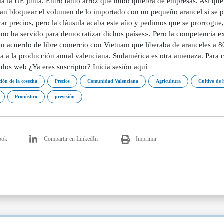
da la UE junta. Entró tanto arroz que hubo quiebra de empresas. Así qu
ían bloquear el volumen de lo importado con un pequeño arancel si se 
ar precios, pero la cláusula acaba este año y pedimos que se prorrogue,
 no ha servido para democratizar dichos países». Pero la competencia e
un acuerdo de libre comercio con Vietnam que liberaba de aranceles a 8
a a la producción anual valenciana. Sudamérica es otra amenaza. Para c
dos web ¿Ya eres suscriptor? Inicia sesión aquí
ción de la cosecha
Precios
Comunidad Valenciana
Agricultura
Cultivo de 
Pronóstico
previsión
ook
Compartir en LinkedIn
Imprimir