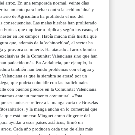
del arroz. En una temporada normal, veinte días
r tratamiento para luchar contra la 'echinochloa' y
sterio de Agricultura ha prohibido el uso del
as consecuencias. Las malas hierbas han proliferado
Fortea, que duplicar o triplicar, según los casos, el
enester en los campos. Había mucha más hierba que
ura que, además de la 'echinochloa', el sector ha
piga y provoca su muerte. Ha atacado al arroz bomba
exclusivas de la Comunitat Valenciana sino que han
s han padecido más. En Andalucía, por ejemplo, la
madura también han tenido problemas con el agua y
 Valenciana es que la siembra se atrasó por un
siega, que podría coincidir con las tradicionales
rolle con buenos precios en la Comunitat Valenciana,
 estamos ante un momento coyuntural. «Esta
ue ese antes se refiere a la manga corta de Bruselas
 fitosanitarios, y la manga ancha en lo comercial que
en la que está inmerso Minguet como dirigente del
 ayudar a esos países asiáticos, firmó un
s arroz. Cada año producen cada uno de ellos más