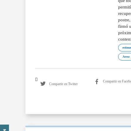
que to
permit
recuper
postre,
firmó 
próxim
conteni
estima
Arroz
Compartir en Faceb
Compartir en Twitter