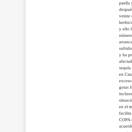
paella 
después
veinte 
herbic
y ello 
número
arranc
sufrido
y ha p
afectad
sequía
en Cata
exceso 
gotas f
inclus
situaci
en el t
facilit
COPA-C
acuerd