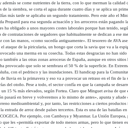
y además se come nutrientes de la tierra, con lo que merman la calidad 
 de la siembra, se corta el agua durante cuatro días y se aplica un prime
días más tarde se aplicaba un segundo tratamiento. Pero este año el Mini
ida Propanil para esa segunda actuación y los arroceros están pagando l
les ha obligado a unos mayores costes laborales porque han tenido, según 
 de contrataciones de segadores que habitualmente se dedican a ese m
ar con las manos, «como sucedía antiguamente». El tesorero de AVA aseg
 el ataque de la piricularia, un hongo que corta la savia que va a la es
rovocado una merma en su cosecha. Todas estas desgracias no han sido 
o también a las otras zonas arroceras de España, aunque en otros sitio
 ha provocado que solo se sembrara el 50 % de la superficie. En Extre
luña, con el pedrisco y las inundaciones. El handicap para la Comunitat
de lluvia en la primavera y eso va a provocar un retraso en el fin de la 
rías del otoño. Pese a todo, el sector confía en que la campaña se desar
o un 15 % más elevados, según Fortea. Claro que Minguet avisa de que
ón pasará en breve y volveremos a lo mismo de antes», apunta y añade q
erreno medioambiental y, por tanto, las restricciones a ciertos productos
a la entrada de arroz desde países tercertos. Esta es una de las batallas 
OGECA. Por ejemplo, con Camboya y Myanmar. La Unión Europea, para
o que les «permitía exportar de todo menos armas, pero lo que tienen e