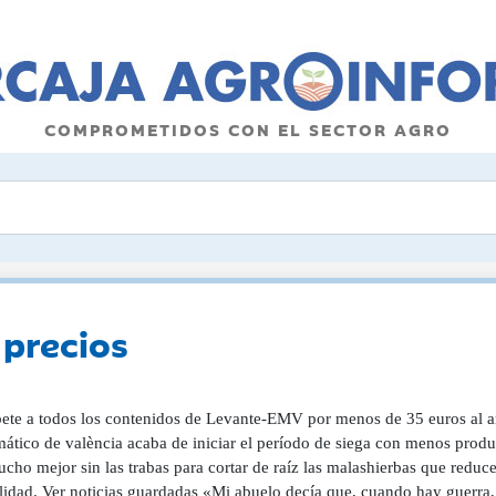
COMPROMETIDOS CON EL SECTOR AGRO
 precios
bete a todos los contenidos de Levante-EMV por menos de 35 euros al a
ático de valència acaba de iniciar el período de siega con menos prod
cho mejor sin las trabas para cortar de raíz las malashierbas que reducen 
ilidad. Ver noticias guardadas «Mi abuelo decía que, cuando hay guerra,