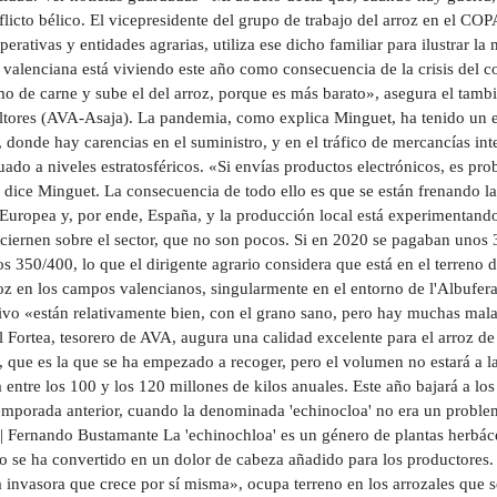
flicto bélico. El vicepresidente del grupo de trabajo del arroz en el 
perativas y entidades agrarias, utiliza ese dicho familiar para ilustrar la
 valenciana está viviendo este año como consecuencia de la crisis del c
o de carne y sube el del arroz, porque es más barato», asegura el tambi
ltores (AVA-Asaja). La pandemia, como explica Minguet, ha tenido un ef
 donde hay carencias en el suministro, y en el tráfico de mercancías int
uado a niveles estratosféricos. «Si envías productos electrónicos, es p
, dice Minguet. La consecuencia de todo ello es que se están frenando l
Europea y, por ende, España, y la producción local está experimentando 
ciernen sobre el sector, que no son pocos. Si en 2020 se pagaban unos 
os 350/400, lo que el dirigente agrario considera que está en el terreno 
roz en los campos valencianos, singularmente en el entorno de l'Albufer
tivo «están relativamente bien, con el grano sano, pero hay muchas mala
 Fortea, tesorero de AVA, augura una calidad excelente para el arroz de
 que es la que se ha empezado a recoger, pero el volumen no estará a l
a entre los 100 y los 120 millones de kilos anuales. Este año bajará a 
temporada anterior, cuando la denominada 'echinocloa' no era un problem
 | Fernando Bustamante La 'echinochloa' es un género de plantas herbác
ño se ha convertido en un dolor de cabeza añadido para los productores.
 invasora que crece por sí misma», ocupa terreno en los arrozales que s