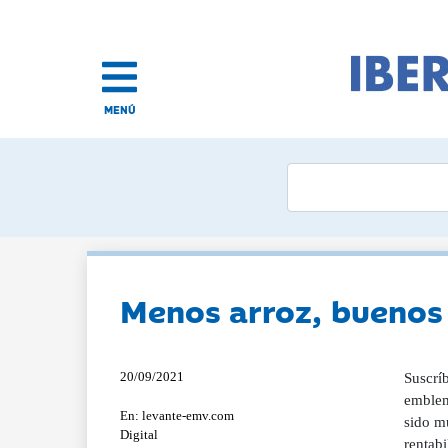
MENÚ
Menos arroz, buenos
20/09/2021
Suscrí
emblem
En: levante-emv.com
sido mu
Digital
rentab