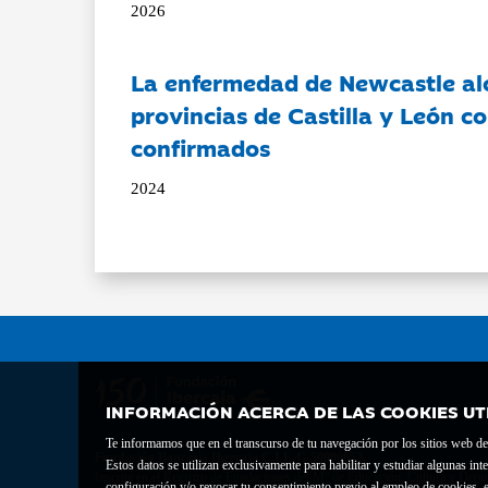
2026
La enfermedad de Newcastle al
provincias de Castilla y León c
confirmados
2024
INFORMACIÓN ACERCA DE LAS COOKIES UT
Te informamos que en el transcurso de tu navegación por los sitios web del 
Fundación Bancaria Ibercaja C.I.F. G-50000652.
Estos datos se utilizan exclusivamente para habilitar y estudiar algunas 
Inscrita en el Registro de Fundaciones del Mº de Educación, Cultura y Depor
configuración y/o revocar tu consentimiento previo al empleo de cookies, e