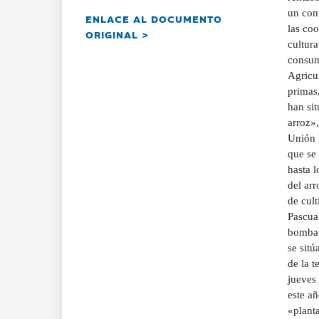
un con
ENLACE AL DOCUMENTO
las coo
ORIGINAL >
cultura
consum
Agricu
primas,
han sit
arroz»
Unión 
que se 
hasta l
del ar
de cul
Pascual
bomba,
se sitú
de la 
jueves
este a
«planta