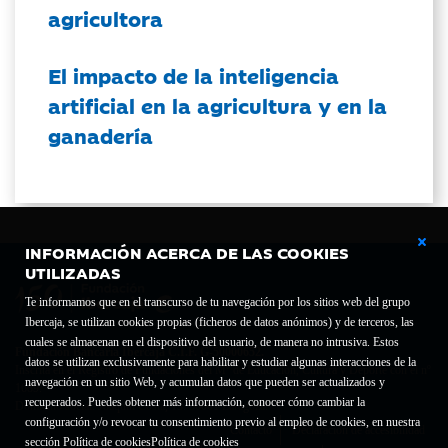
agricultora
El impacto de la inteligencia
artificial en la agricultura y en la
ganadería
INFORMACIÓN ACERCA DE LAS COOKIES
UTILIZADAS
Te informamos que en el transcurso de tu navegación por los sitios web del grupo
Ibercaja, se utilizan cookies propias (ficheros de datos anónimos) y de terceros, las
cuales se almacenan en el dispositivo del usuario, de manera no intrusiva. Estos
Fundación Bancaria Ibercaja C.I.F. G-50000652.
datos se utilizan exclusivamente para habilitar y estudiar algunas interacciones de la
Inscrita en el Registro de Fundaciones del Mº de Educación, Cultura y Deporte con el nº
navegación en un sitio Web, y acumulan datos que pueden ser actualizados y
1689.
recuperados. Puedes obtener más información, conocer cómo cambiar la
Domicilio social: Joaquín Costa, 13. 50001 Zaragoza.
configuración y/o revocar tu consentimiento previo al empleo de cookies, en nuestra
Contacto
Declaración de accesibilidad
sección Política de cookies
Política de cookies