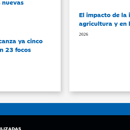
s nuevas
El impacto de la i
agricultura y en
2026
canza ya cinco
on 23 focos
ILIZADAS