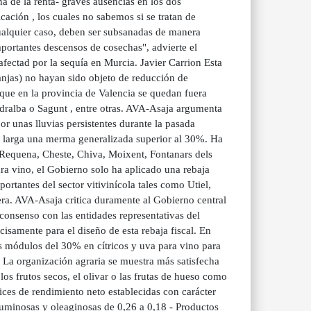
 de la renta- graves ausencias en los dos
icación , los cuales no sabemos si se tratan de
ualquier caso, deben ser subsanadas de manera
portantes descensos de cosechas", advierte el
ectad por la sequía en Murcia. Javier Carrion Esta
anjas) no hayan sido objeto de reducción de
 que en la provincia de Valencia se quedan fuera
edralba o Sagunt , entre otras. AVA-Asaja argumenta
or unas lluvias persistentes durante la pasada
 larga una merma generalizada superior al 30%. Ha
, Requena, Cheste, Chiva, Moixent, Fontanars dels
ara vino, el Gobierno solo ha aplicado una rebaja
rtantes del sector vitivinícola tales como Utiel,
era. AVA-Asaja critica duramente al Gobierno central
 consenso con las entidades representativas del
isamente para el diseño de esta rebaja fiscal. En
os módulos del 30% en cítricos y uva para vino para
 La organización agraria se muestra más satisfecha
los frutos secos, el olivar o las frutas de hueso como
ices de rendimiento neto establecidas con carácter
eguminosas y oleaginosas de 0,26 a 0,18 - Productos