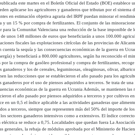
publicada este martes en el Boletín Oficial del Estado (BOE) establece 
den aplicarse los agricultores y ganaderos que tributan por el sistema
antes en estimación objetiva agraria del IRPF puedan minorar el rendim
a y un 15 % por compra de fertilizantes. El conjunto de las minoracione
r para la Comunitat Valenciana una reducción de la base imponible de lo
a de unos 148 millones de euros que beneficiarán a unos 100.000 agricu
aciones fiscales las explotaciones citrícolas de las provincias de Alicant
en cuenta la sequía y las consecuencias económicas de la guerra en Ucra
ergía) y beneficiará a 800.000 agricultores, según ha reconocido el mini
s por la compra de gasóleo profesional y compra de fertilizantes, recoge
s ganaderos y los de cereales, leguminosas, oleaginosas, olivar, albari
en las reducciones que se establecieron el año pasado para los agriculto
s ganaderos por el uso de piensos adquiridos a terceros. Se trata de una 
uencias económicas de la guerra en Ucrania Además, se mantienen las re
cieron el año pasado por piensos adquiridos a terceros y por cultivos en t
ce en un 0,5 el índice aplicable a las actividades ganaderas que alimen
idos a terceros, siempre que representen más del 50% del importe de los
 los sectores ganaderos intensivos como a extensivos. El índice corrector
a eléctrica se reduce a 0,75. Localidades que quedan fuera La Asociació
as generales, la rebaja de módulos aprobada por el Ministerio de Hacien