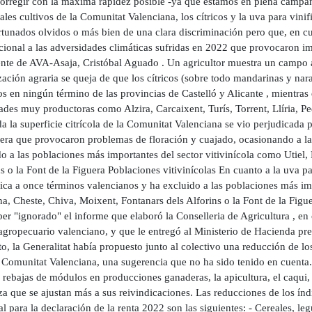
corregir con la máxima rapidez posible -ya que estamos en plena campaña
ales cultivos de la Comunitat Valenciana, los cítricos y la uva para vinif
rtunados olvidos o más bien de una clara discriminación pero que, en c
cional a las adversidades climáticas sufridas en 2022 que provocaron im
ente de AVA-Asaja, Cristóbal Aguado . Un agricultor muestra un campo af
ación agraria se queja de que los cítricos (sobre todo mandarinas y nar
 en ningún término de las provincias de Castelló y Alicante , mientras
ades muy productoras como Alzira, Carcaixent, Turís, Torrent, Llíria, P
a la superficie citrícola de la Comunitat Valenciana se vio perjudicada p
era que provocaron problemas de floración y cuajado, ocasionando a la
o a las poblaciones más importantes del sector vitivinícola como Utiel
s o la Font de la Figuera Poblaciones vitivinícolas En cuanto a la uva p
ica a once términos valencianos y ha excluido a las poblaciones más impo
a, Cheste, Chiva, Moixent, Fontanars dels Alforins o la Font de la Figu
er "ignorado" el informe que elaboró la Conselleria de Agricultura , en
agropecuario valenciano, y que le entregó al Ministerio de Hacienda prec
o, la Generalitat había propuesto junto al colectivo una reducción de l
a Comunitat Valenciana, una sugerencia que no ha sido tenido en cuenta.
 rebajas de módulos en producciones ganaderas, la apicultura, el caqui, 
za que se ajustan más a sus reivindicaciones. Las reducciones de los índ
l para la declaración de la renta 2022 son las siguientes: - Cereales, l