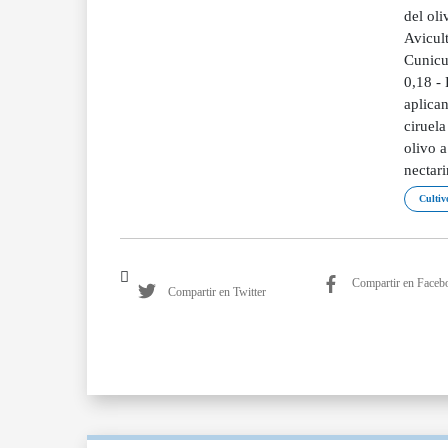
del oli
Avicult
Cunicu
0,18 - 
aplican
ciruela
olivo a
nectari
Cultivo
Compartir en Faceb
Compartir en Twitter