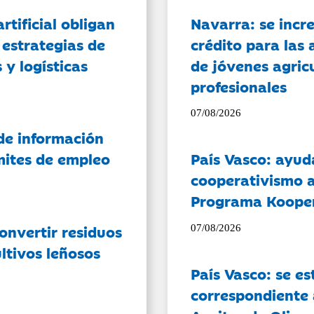
artificial obligan
Navarra: se incr
 estrategias de
crédito para las 
 y logísticas
de jóvenes agricu
profesionales
07/08/2026
de información
ámites de empleo
País Vasco: ayud
cooperativismo a
Programa Koope
onvertir residuos
07/08/2026
ltivos leñosos
País Vasco: se es
correspondiente a