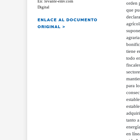
En: levante-emv.com
orden 
Digital
que pue
declar
ENLACE AL DOCUMENTO
agrícol
ORIGINAL >
supone
agrari
bonific
tiene 
todo en
fiscale
sectore
mantien
para lo
consec
estable
estable
adquir
tanto a
energí
en líne