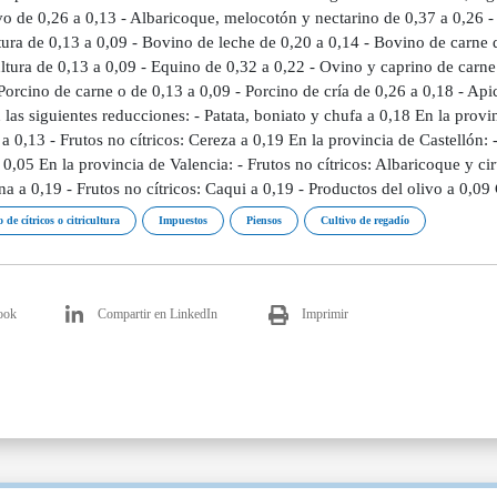
vo de 0,26 a 0,13 - Albaricoque, melocotón y nectarino de 0,37 a 0,26 -
ura de 0,13 a 0,09 - Bovino de leche de 0,20 a 0,14 - Bovino de carne d
ltura de 0,13 a 0,09 - Equino de 0,32 a 0,22 - Ovino y caprino de carne
Porcino de carne o de 0,13 a 0,09 - Porcino de cría de 0,26 a 0,18 - Ap
 las siguientes reducciones: - Patata, boniato y chufa a 0,18 En la provin
 a 0,13 - Frutos no cítricos: Cereza a 0,19 En la provincia de Castellón: 
 0,05 En la provincia de Valencia: - Frutos no cítricos: Albaricoque y ci
na a 0,19 - Frutos no cítricos: Caqui a 0,19 - Productos del olivo a 0,09 
 de cítricos o citricultura
Impuestos
Piensos
Cultivo de regadío
ook
Compartir en LinkedIn
Imprimir