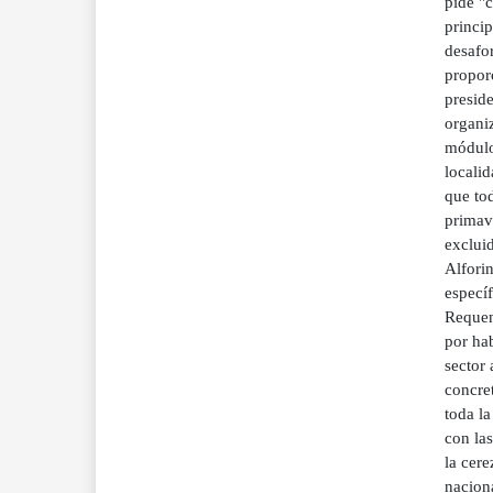
pide "
princip
desafo
propor
presid
organiz
módulos
localid
que tod
primav
excluid
Alforin
específ
Requen
por hab
sector 
concret
toda l
con las
la cere
naciona