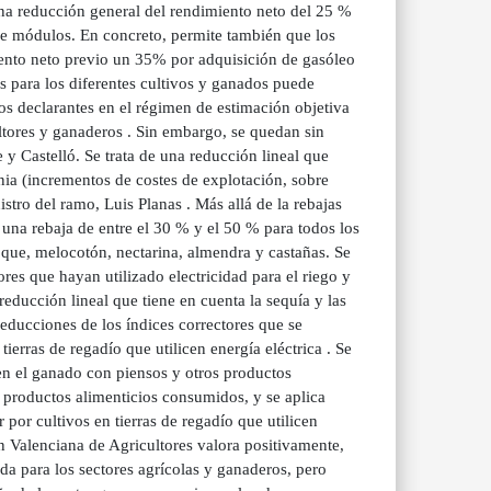
una reducción general del rendimiento neto del 25 %
 de módulos. En concreto, permite también que los
iento neto previo un 35% por adquisición de gasóleo
s para los diferentes cultivos y ganados puede
s declarantes en el régimen de estimación objetiva
ltores y ganaderos . Sin embargo, se quedan sin
e y Castelló. Se trata de una reducción lineal que
nia (incrementos de costes de explotación, sobre
stro del ramo, Luis Planas . Más allá de la rebajas
 una rebaja de entre el 30 % y el 50 % para todos los
coque, melocotón, nectarina, almendra y castañas. Se
res que hayan utilizado electricidad para el riego y
reducción lineal que tiene en cuenta la sequía y las
ducciones de los índices correctores que se
ierras de regadío que utilicen energía eléctrica . Se
ten el ganado con piensos y otros productos
 productos alimenticios consumidos, y se aplica
 por cultivos en tierras de regadío que utilicen
n Valenciana de Agricultores valora positivamente,
da para los sectores agrícolas y ganaderos, pero