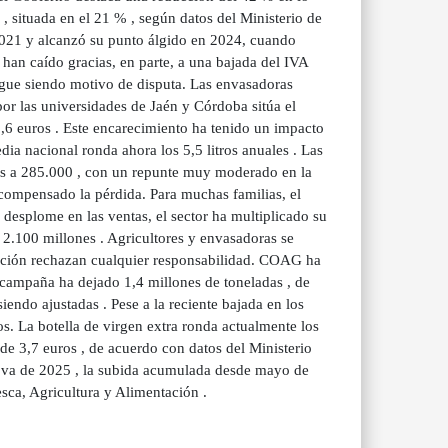
, situada en el 21 % , según datos del Ministerio de
2021 y alcanzó su punto álgido en 2024, cuando
 han caído gracias, en parte, a una bajada del IVA
igue siendo motivo de disputa. Las envasadoras
or las universidades de Jaén y Córdoba sitúa el
3,6 euros . Este encarecimiento ha tenido un impacto
edia nacional ronda ahora los 5,5 litros anuales . Las
s a 285.000 , con un repunte muy moderado en la
 compensado la pérdida. Para muchas familias, el
 desplome en las ventas, el sector ha multiplicado su
 2.100 millones . Agricultores y envasadoras se
ución rechazan cualquier responsabilidad. COAG ha
 campaña ha dejado 1,4 millones de toneladas , de
iendo ajustadas . Pese a la reciente bajada en los
s. La botella de virgen extra ronda actualmente los
de 3,7 euros , de acuerdo con datos del Ministerio
e va de 2025 , la subida acumulada desde mayo de
esca, Agricultura y Alimentación .