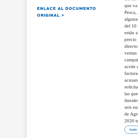
que va 
ENLACE AL DOCUMENTO
Pesca,
ORIGINAL >
algunas
del 10
están a
precio 
directo
ventas
campañ
aceite 
factur
acusan
solici
las que
lineale
seis eu
de Agr
2020 tr
Aceite 