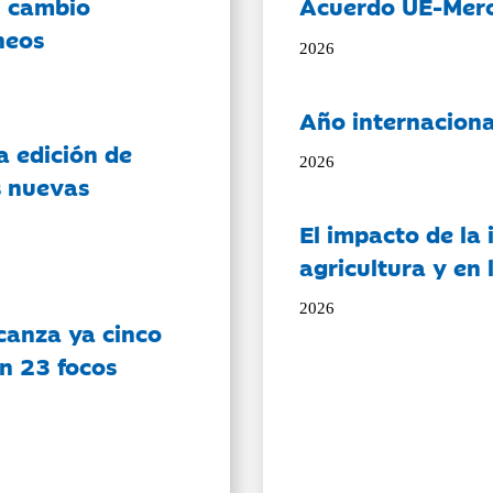
l cambio
Acuerdo UE-Mer
neos
2026
Año internaciona
a edición de
2026
s nuevas
El impacto de la i
agricultura y en
2026
canza ya cinco
on 23 focos