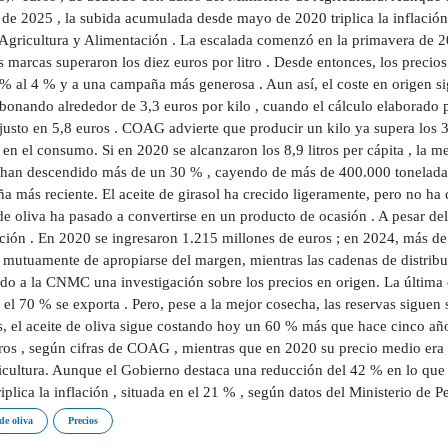
de 2025 , la subida acumulada desde mayo de 2020 triplica la inflación 
 Agricultura y Alimentación . La escalada comenzó en la primavera de 
 marcas superaron los diez euros por litro . Desde entonces, los precios
 % al 4 % y a una campaña más generosa . Aun así, el coste en origen s
bonando alrededor de 3,3 euros por kilo , cuando el cálculo elaborado p
justo en 5,8 euros . COAG advierte que producir un kilo ya supera los 
 en el consumo. Si en 2020 se alcanzaron los 8,9 litros per cápita , la m
 han descendido más de un 30 % , cayendo de más de 400.000 tonelada
a más reciente. El aceite de girasol ha crecido ligeramente, pero no ha
de oliva ha pasado a convertirse en un producto de ocasión . A pesar del
ación . En 2020 se ingresaron 1.215 millones de euros ; en 2024, más de
 mutuamente de apropiarse del margen, mientras las cadenas de distrib
tado a la CNMC una investigación sobre los precios en origen. La última
 el 70 % se exporta . Pero, pese a la mejor cosecha, las reservas siguen s
s, el aceite de oliva sigue costando hoy un 60 % más que hace cinco año
ros , según cifras de COAG , mientras que en 2020 su precio medio era 
icultura. Aunque el Gobierno destaca una reducción del 42 % en lo qu
iplica la inflación , situada en el 21 % , según datos del Ministerio de P
de oliva
Precios