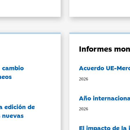
Informes mon
l cambio
Acuerdo UE-Mer
neos
2026
Año internaciona
a edición de
2026
s nuevas
El impacto de la i