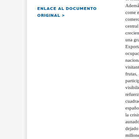
Además,
ENLACE AL DOCUMENTO
come e
ORIGINAL >
comerci
central
crecie
una gr
Exporta
ocupaci
nacion
visitan
frutas,
partic
visibil
refuerz
cuadra
españo
la cris
aunado 
dejado 
millon