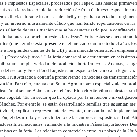
s e Impuestos Especiales, procesados por Fepex. Las heladas primavera
cativo en la reducción de la producción de fruta de hueso, especialmente
entes lluvias durante los meses de abril y mayo han afectado a regiones
y un invierno inusualmente cálido que han tenido repercusiones en las 
os saliendo de una situación que se ha caracterizado por la confluenci
llo ha puesto a prueba nuestras fortalezas". Entre estas se encuentran: 
rios (que permite estar presente en el mercado durante todo el año), lo
e a los grandes clientes de la UE) y una marcada orientación empresari
 " ¡ Creciendo juntos ! ", la feria comercial se estructurará en seis áre
ibirá una amplia variedad de productos hortofrutícolas. Además, se agr
r del sector, y Fresh Food Logistics, un espacio dedicado a la logística, 
os. Fruit Attraction continúa promoviendo soluciones de transformación 
ización. Para ello, cuenta con Smart Agro, un área especializada en pro
ación al sector. Asimismo, en el área Biotech Attraction se destacarán 
a vegetal. "Es un sector que ha optado por la inversión e investigación
Sánchez. Por ejemplo, se están desarrollando semillas que aguantan mej
ividad, explica la representante del evento, que continuará implementand
ón, el desarrollo y el crecimiento de las empresas expositoras. Fruit A
dores Internacionales, sumando a la iniciativa Países Importadores De
nistas en la feria. Las relaciones comerciales entre los países de la U