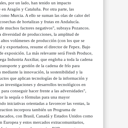
les, por un lado, han tenido un impacto
 en Aragón y Cataluña. Por otra parte, las
 como Murcia. A ello se suman las olas de calor del
cosechas de hortalizas y frutas en Andalucía.
a de muchos factores negativos", subraya Pozancos.
la diversidad de producciones, la amplitud de
s altos volúmenes de producción (con los que se
al y exportadora, resume el director de Fepex. Bajo
as de exposición. La más relevante será Fresh Produce,
ega Industria Auxiliar, que engloba a toda la cadena
transporte y gestión de la cadena de frío para
mediante la innovación, la sostenibilidad y la
ductos que aplican tecnologías de la información y
las investigaciones y desarrollos tecnológicos en
 para conseguir hacer frente a las adversidades",
or la sequía o fórmulas para una mayor
o iniciativas orientadas a favorecer las ventas, la
ttraction incorpora también un Programa de
stacados, con Brasil, Canadá y Estados Unidos como
nión Europea y estos mercados extracomunitarios,