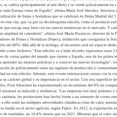
 se cultiva (principalmente al aire libre) y se vende prácticamente en 
n toda Europa viene de España", afirma María José Sánchez, directora de
alización de frutas y hortalizas que se celebrará en Ifema Madrid del 3
 en esta cita, que va por su decimoquinta edición, como el producto est
nte que encaja muy bien con las nuevas tendencias en el mercado. Y cad
an amplitud de calendario", afirma José María Pozancos, director de la
dores de Frutas y Hortalizas (Fepex), institución que coorganiza la feri
ón del 80%. Más allá de la lechuga, el encuentro será un espacio dedicad
ales como foráneos. "Esta edición va a batir récords: esperamos unos 
tes de varias partes del mundo que vienen a España, uno de los países m
 a aprender las mejores prácticas y a conocer las nuevas tecnologías", re
ipación de prácticamente todas las regiones de producción y comunida
idad en esta edición. Además, este evento internacional cuenta con la co
a su carácter global y su importancia en el sector. Con una superficie 
dos, Fruit Attraction ha experimentado un incremento del 8% en comparac
l mostrará su músculo y resiliencia. "Las empresas son muy potentes y s
is sanitaria, los productores han hecho frente a un aumento de costes en
a ello están las múltiples adversidades climáticas (olas de calor, inund
su huella en el sector agrícola, según Fepex. En 2022, la exportación esp
es de toneladas, un 10,4% menos que en 2021. Mientras que el valor a