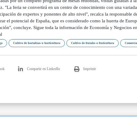
dadas por un completo programa de mesas redondas, visitas guiadas a la
z. "La feria se convertirá en un centro de conocimiento con una variad
icipación de expertos y ponentes de alto nivel", recalca la responsable d
rar el potencial de España, que es considerado como la huerta de Europ
ación", concluye. Sigue toda la información de Economía y Negocios en 
l
ga
Cultivo de hortalizas u horticultura
Cultivo de frutales o fruticultura
Comercia
ook
Compartir en LinkedIn
Imprimir