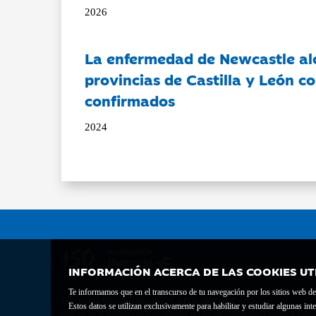
2026
La enfermedad de Newcastle al
provincias de Castilla y León c
confirmados
2024
INFORMACIÓN ACERCA DE LAS COOKIES UT
Te informamos que en el transcurso de tu navegación por los sitios web del 
Fundación Bancaria Ibercaja C.I.F. G-50000652.
Estos datos se utilizan exclusivamente para habilitar y estudiar algunas 
Inscrita en el Registro de Fundaciones del Mº de Educación, Cultura y Depor