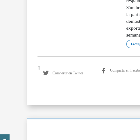
respal
Sánche
la part
demost
export
semana
Lechu
Compartir en Faceb
Compartir en Twitter