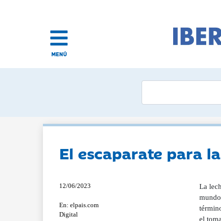
MENÚ
El escaparate para la
12/06/2023
La lec
mundo, 
En: elpais.com
término
Digital
el tom