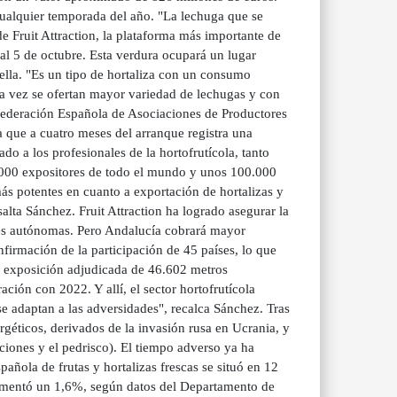
cualquier temporada del año. "La lechuga que se
 Fruit Attraction, la plataforma más importante de
 al 5 de octubre. Esta verdura ocupará un lugar
rella. "Es un tipo de hortaliza con un consumo
a vez se ofertan mayor variedad de lechugas y con
 Federación Española de Asociaciones de Productores
a que a cuatro meses del arranque registra una
o a los profesionales de la hortofrutícola, tanto
2.000 expositores de todo el mundo y unos 100.000
ás potentes en cuanto a exportación de hortalizas y
salta Sánchez. Fruit Attraction ha logrado asegurar la
des autónomas. Pero Andalucía cobrará mayor
nfirmación de la participación de 45 países, lo que
de exposición adjudicada de 46.602 metros
ión con 2022. Y allí, el sector hortofrutícola
e adaptan a las adversidades", recalca Sánchez. Tras
ergéticos, derivados de la invasión rusa en Ucrania, y
aciones y el pedrisco). El tiempo adverso ya ha
añola de frutas y hortalizas frescas se situó en 12
umentó un 1,6%, según datos del Departamento de