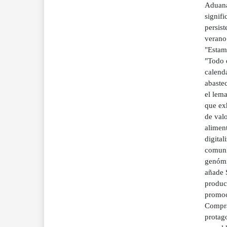
Aduana
signifi
persist
verano 
"Estam
"Todo e
calenda
abastec
el lema
que exh
de valo
aliment
digital
comunic
genómic
añade 
product
promoci
Compra
protago