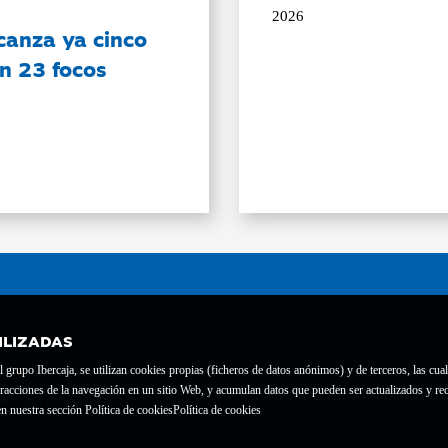
2026
canza ya cinco
on 23 focos
ILIZADAS
grupo Ibercaja, se utilizan cookies propias (ficheros de datos anónimos) y de terceros, las cual
interacciones de la navegación en un sitio Web, y acumulan datos que pueden ser actualizados y
te con el nº 1689.
n nuestra sección Política de cookies
Política de cookies