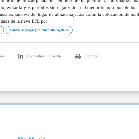
cultor debe utilizar patata de siembra libre de palomilla, controlar las pl
do, evitar largos periodos sin regar y dejar el menor tiempo posible lo
ieza exhaustiva del lugar de almacenaje, así como la colocación de mall
tales de la nave.EFE pcr
Control de plagas y enfermedades vegetales
ook
Compartir en LinkedIn
Imprimir
RECIBE LOS