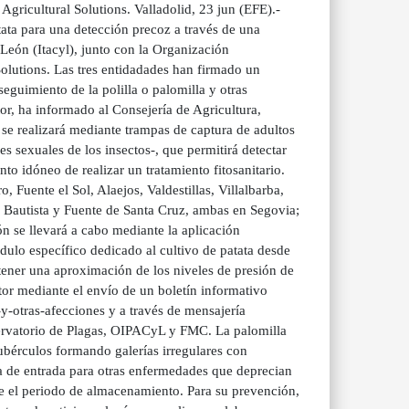
gricultural Solutions. Valladolid, 23 jun (EFE).-
tata para una detección precoz a través de una
 León (Itacyl), junto con la Organización
olutions. Las tres entidadades han firmado un
guimiento de la polilla o palomilla y otras
or, ha informado al Consejería de Agricultura,
 se realizará mediante trampas de captura de adultos
s sexuales de los insectos-, que permitirá detectar
to idóneo de realizar un tratamiento fitosanitario.
 Fuente el Sol, Alaejos, Valdestillas, Villalbarba,
 Bautista y Fuente de Santa Cruz, ambas en Segovia;
n se llevará a cabo mediante la aplicación
ulo específico dedicado al cultivo de patata desde
tener una aproximación de los niveles de presión de
ctor mediante el envío de un boletín informativo
y-otras-afecciones y a través de mensajería
servatorio de Plagas, OIPACyL y FMC. La palomilla
tubérculos formando galerías irregulares con
a de entrada para otras enfermedades que deprecian
te el periodo de almacenamiento. Para su prevención,