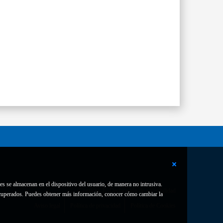
es se almacenan en el dispositivo del usuario, de manera no intrusiva.
Contacto
Declaración de accesibilidad
 recuperados. Puedes obtener más información, conocer cómo cambiar la
Aviso legal
Política de privacidad
Política de Cookies