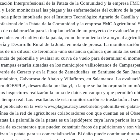
zación Interprofesional de la Patata de la Comunidad y la empresa FMC A
a y León monitorizará las plagas y las enfermedades del cultivo de la pa
ncia piloto impulsada por el Instituto Tecnológico Agrario de Castilla y
rofesional de la Patata de la Comunidad y la empresa FMC Agricultural S
 de colaboración para la implantación de un proyecto de evaluación y se
dades en el cultivo de la patata, como herramienta de apoyo al agricult
ía y Desarrollo Rural de la Junta en nota de prensa. La monitorización
as de un difusor de feromona -una sustancia química que imita las señale
encia de palomilla y evaluar su curva de vuelo para determinar el momen
trampas estarán situadas en los municipios vallisoletanos de Campaspero,
verde de Cerrato y en la Finca de Zamadueñas; en Santiuste de San Juan
ntalpino, Calvarrasa de Abajo y Villaflores, en Salamanca. La evaluació
ruidOBSPLA, desarrollada por Itacyl, a la que se ha incorporado un mód
los inspectores realizarán la toma de datos en campo y que permitirá ob
 tiempo real. Los resultados de esta monitorización se trasladarán al se
l publicado en la web www.plagas.itacyl.es/boletin-palomilla-en-patata-
tánea de la red de agricultores colaboradores con que cuentan en el Ob
atata La palomilla de la patata es un lepidóptero cuya larva perfora los 
cia de excrementos que pueden constituir focos de pudriciones y son ví
lizan la patata para su comercialización. El daño puede continuar duran