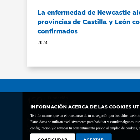
La enfermedad de Newcastle al
provincias de Castilla y León c
confirmados
2024
INFORMACIÓN ACERCA DE LAS COOKIES UT
Te informamos que en el transcurso de tu navegación por los sitios web del 
Fundación Bancaria Ibercaja C.I.F. G-50000652.
Estos datos se utilizan exclusivamente para habilitar y estudiar algunas 
Inscrita en el Registro de Fundaciones del Mº de Educación, Cultura y Depor
configuración y/o revocar tu consentimiento previo al empleo de cookies, e
Domicilio social: Joaquín Costa, 13. 50001 Zaragoza.
CONFIGURAR
ACEPTAR