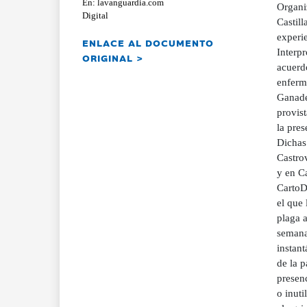
En: lavanguardia.com
Organi
Digital
Castill
experie
ENLACE AL DOCUMENTO
Interp
ORIGINAL >
acuerdo
enferme
Ganader
provist
la pres
Dichas 
Castro
y en Ca
CartoD
el que 
plaga a
semana
instan
de la p
presen
o inuti