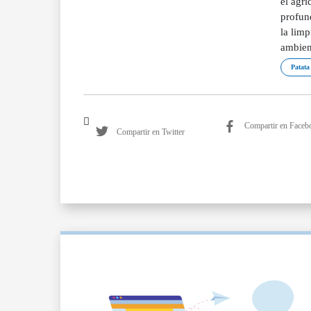
el agri
profun
la limp
ambien
Patata
Compartir en Faceb
Compartir en Twitter