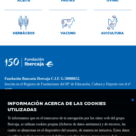
HERBÁCEOS
VACUNO
AVICULTURA
Fundación Bancaria Ibercaja C.I.F. G-50000652.
Inscrita en el Registro de Fundaciones del Mº de Educación, Cultura y Deporte con el nº
1689.
Domicilio social: Joaquín Costa, 13. 50001 Zaragoza.
INFORMACIÓN ACERCA DE LAS COOKIES
Contacto
Declaración de accesibilidad
UTILIZADAS
Aviso legal
Política de privacidad
Política de Cookies
Te informamos que en el transcurso de tu navegación por los sitios web del grupo
Ibercaja, se utilizan cookies propias (ficheros de datos anónimos) y de terceros, las
cuales se almacenan en el dispositivo del usuario, de manera no intrusiva. Estos datos