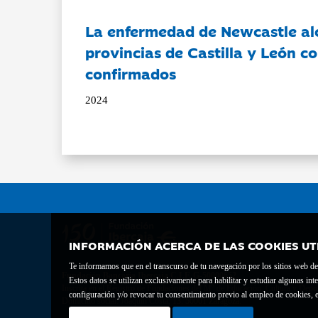
La enfermedad de Newcastle al
provincias de Castilla y León c
confirmados
2024
INFORMACIÓN ACERCA DE LAS COOKIES UT
Te informamos que en el transcurso de tu navegación por los sitios web del 
Fundación Bancaria Ibercaja C.I.F. G-50000652.
Estos datos se utilizan exclusivamente para habilitar y estudiar algunas 
Inscrita en el Registro de Fundaciones del Mº de Educación, Cultura y Depor
configuración y/o revocar tu consentimiento previo al empleo de cookies, e
Domicilio social: Joaquín Costa, 13. 50001 Zaragoza.