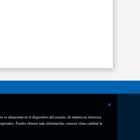
es se almacenan en el dispositivo del usuario, de manera no intrusiva.
Contacto
Declaración de accesibilidad
 recuperados. Puedes obtener más información, conocer cómo cambiar la
Aviso legal
Política de privacidad
Política de Cookies