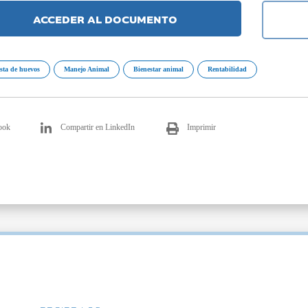
ACCEDER AL DOCUMENTO
sta de huevos
Manejo Animal
Bienestar animal
Rentabilidad
ook
Compartir en LinkedIn
Imprimir