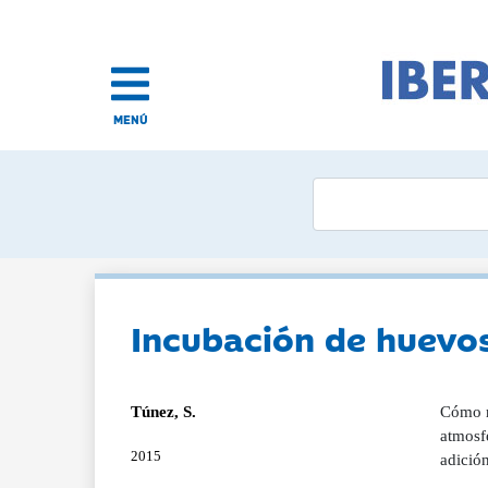
MENÚ
Incubación de huevos
Túnez, S.
Cómo r
atmosfé
2015
adició