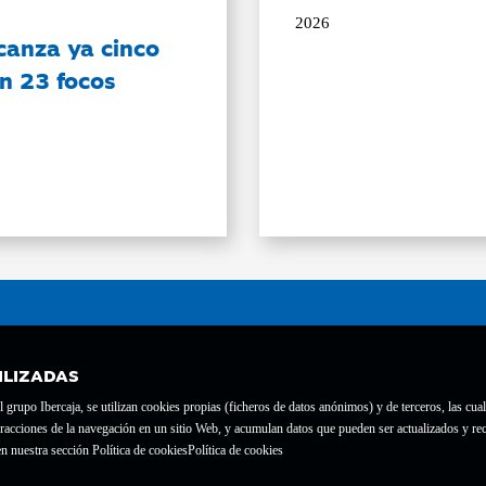
2026
canza ya cinco
on 23 focos
ILIZADAS
grupo Ibercaja, se utilizan cookies propias (ficheros de datos anónimos) y de terceros, las cual
interacciones de la navegación en un sitio Web, y acumulan datos que pueden ser actualizados y
te con el nº 1689.
n nuestra sección Política de cookies
Política de cookies