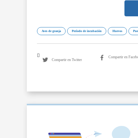
Aves de granja
Período de incubación
Huevos
Pue
Compartir en Faceb
Compartir en Twitter