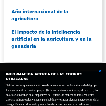
Año internacional de la
agricultora
El impacto de la inteligencia
artificial en la agricultura y en la
ganadería
INFORMACIÓN ACERCA DE LAS COOKIES
UTILIZADAS
Te informamos que en el transcurso de tu navegación por los sitios web del grupo
Ibercaja, se utilizan cookies propias (ficheros de datos anónimos) y de terceros, las
cuales se almacenan en el dispositivo del usuario, de manera no intrusiva. Estos
Fundación Bancaria Ibercaja C.I.F. G-50000652.
datos se utilizan exclusivamente para habilitar y estudiar algunas interacciones de la
Inscrita en el Registro de Fundaciones del Mº de Educación, Cultura y Deporte con el nº
navegación en un sitio Web, y acumulan datos que pueden ser actualizados y
1689.