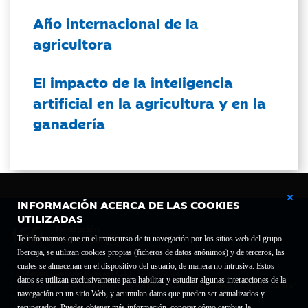
Año internacional de la
agricultora
El impacto de la inteligencia
artificial en la agricultura y en la
ganadería
INFORMACIÓN ACERCA DE LAS COOKIES
UTILIZADAS
Te informamos que en el transcurso de tu navegación por los sitios web del grupo
Ibercaja, se utilizan cookies propias (ficheros de datos anónimos) y de terceros, las
cuales se almacenan en el dispositivo del usuario, de manera no intrusiva. Estos
Fundación Bancaria Ibercaja C.I.F. G-50000652.
datos se utilizan exclusivamente para habilitar y estudiar algunas interacciones de la
Inscrita en el Registro de Fundaciones del Mº de Educación, Cultura y Deporte con el nº
navegación en un sitio Web, y acumulan datos que pueden ser actualizados y
1689.
recuperados. Puedes obtener más información, conocer cómo cambiar la