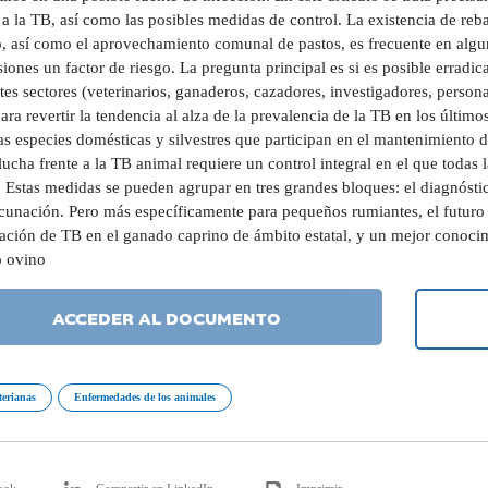
 a la TB, así como las posibles medidas de control. La existencia de re
, así como el aprovechamiento comunal de pastos, es frecuente en al
iones un factor de riesgo. La pregunta principal es si es posible erradic
tes sectores (veterinarios, ganaderos, cazadores, investigadores, persona
ara revertir la tendencia al alza de la prevalencia de la TB en los últim
as especies domésticas y silvestres que participan en el mantenimiento
lucha frente a la TB animal requiere un control integral en el que todas
 Estas medidas se pueden agrupar en tres grandes bloques: el diagnóstic
acunación. Pero más específicamente para pequeños rumiantes, el futur
ación de TB en el ganado caprino de ámbito estatal, y un mejor conocim
 ovino
ACCEDER AL DOCUMENTO
terianas
Enfermedades de los animales