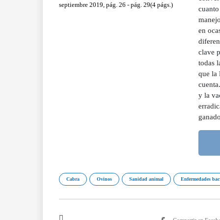
septiembre 2019, pág. 26 - pág. 29(4 págs.)
cuanto
manejo
en ocas
diferen
clave p
todas l
que la 
cuenta.
y la v
erradic
ganado
Cabra
Ovinos
Sanidad animal
Enfermedades bac