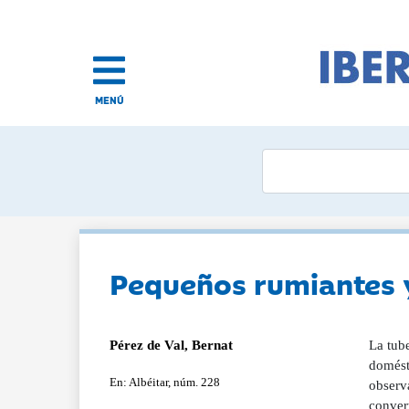
MENÚ
Pequeños rumiantes y
Pérez de Val, Bernat
La tube
domést
En: Albéitar, núm. 228
observ
convert