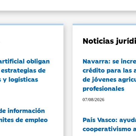
Noticias jurí
artificial obligan
Navarra: se incr
 estrategias de
crédito para las 
 y logísticas
de jóvenes agricu
profesionales
07/08/2026
de información
ámites de empleo
País Vasco: ayud
cooperativismo a