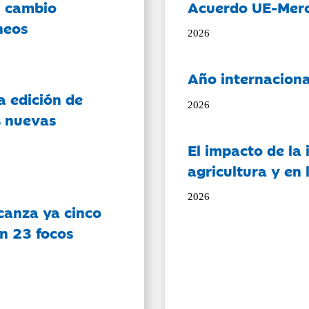
l cambio
Acuerdo UE-Mer
neos
2026
Año internaciona
a edición de
2026
s nuevas
El impacto de la i
agricultura y en
2026
canza ya cinco
on 23 focos