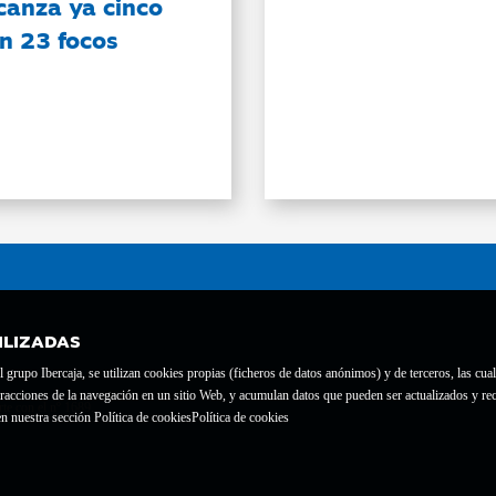
canza ya cinco
on 23 focos
ILIZADAS
grupo Ibercaja, se utilizan cookies propias (ficheros de datos anónimos) y de terceros, las cual
interacciones de la navegación en un sitio Web, y acumulan datos que pueden ser actualizados y
te con el nº 1689.
n nuestra sección Política de cookies
Política de cookies