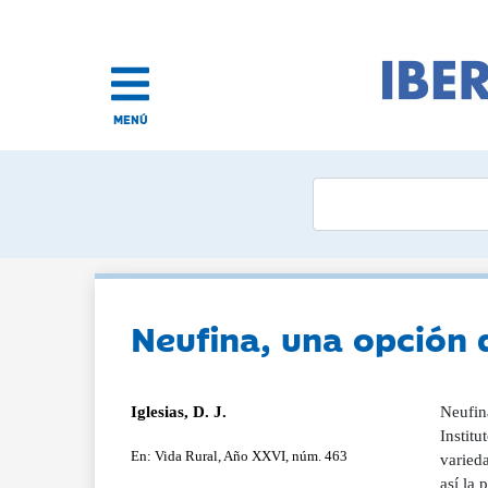
MENÚ
Neufina, una opción d
Iglesias, D. J.
Neufin
Institu
En: Vida Rural, Año XXVI, núm. 463
varieda
así la 