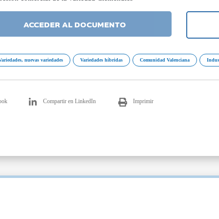
ACCEDER AL DOCUMENTO
Variedades, nuevas variedades
Variedades híbridas
Comunidad Valenciana
Indus
ook
Compartir en LinkedIn
Imprimir