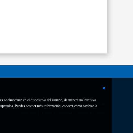
es se almacenan en el dispositivo del usuario, de manera no intrusiva.
Contacto
Declaración de accesibilidad
 recuperados. Puedes obtener más información, conocer cómo cambiar la
Aviso legal
Política de privacidad
Política de Cookies