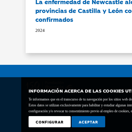
La enfermedad de Newcastle al
provincias de Castilla y León c
confirmados
2024
INFORMACIÓN ACERCA DE LAS COOKIES UT
Te informamos que en el transcurso de tu navegación por los sitios web del 
Fundación Bancaria Ibercaja C.I.F. G-50000652.
Estos datos se utilizan exclusivamente para habilitar y estudiar algunas 
Inscrita en el Registro de Fundaciones del Mº de Educación, Cultura y Depor
configuración y/o revocar tu consentimiento previo al empleo de cookies, e
Domicilio social: Joaquín Costa, 13. 50001 Zaragoza.
CONFIGURAR
ACEPTAR