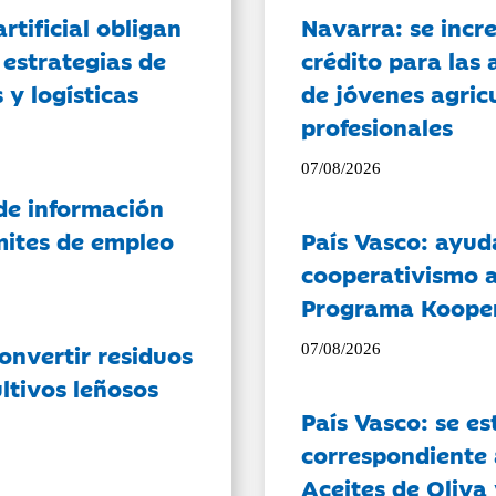
artificial obligan
Navarra: se incr
 estrategias de
crédito para las 
 y logísticas
de jóvenes agricu
profesionales
07/08/2026
de información
ámites de empleo
País Vasco: ayud
cooperativismo a
Programa Koope
onvertir residuos
07/08/2026
ltivos leñosos
País Vasco: se es
correspondiente a
Aceites de Oliva 