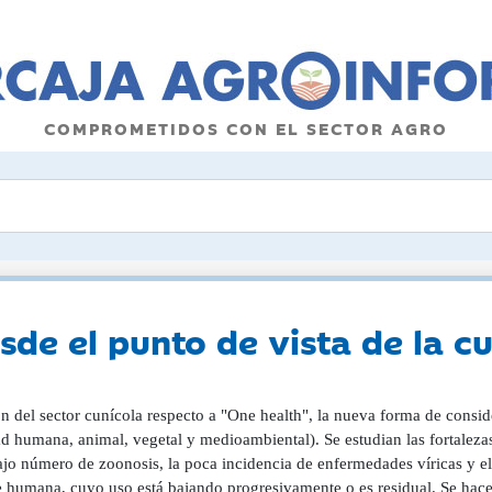
COMPROMETIDOS CON EL SECTOR AGRO
de el punto de vista de la cu
ón del sector cunícola respecto a "One health", la nueva forma de consi
d humana, animal, vegetal y medioambiental). Se estudian las fortalezas d
o número de zoonosis, la poca incidencia de enfermedades víricas y el u
e humana, cuyo uso está bajando progresivamente o es residual. Se hac