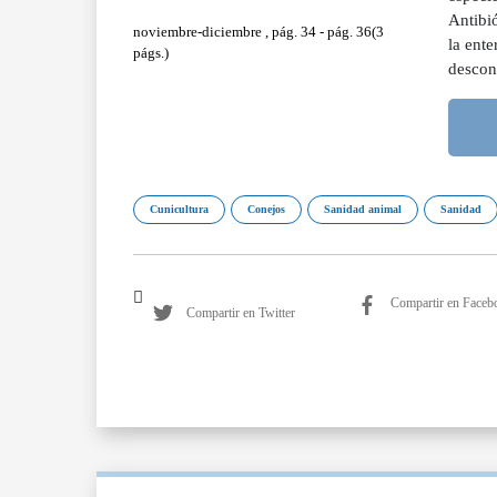
Antibió
noviembre-diciembre , pág. 34 - pág. 36(3
la ente
págs.)
descon
Cunicultura
Conejos
Sanidad animal
Sanidad
Compartir en Faceb
Compartir en Twitter