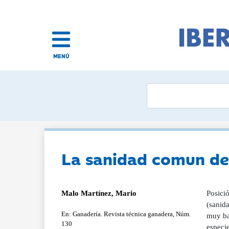
MENÚ
La sanidad comun des
Malo Martínez, Mario
Posici
(sanida
En: Ganadería. Revista técnica ganadera, Núm.
muy baj
130
especi