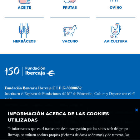
ACEITE
FRUTAS
OVINO
HERBÁCEOS
VACUNO
AVICULTURA
Fundación Bancaria Ibercaja C.I.F. G-50000652.
Inscrita en el Registro de Fundaciones del Mº de Educación, Cultura y Deporte con el nº
1689.
Domicilio social: Joaquín Costa, 13. 50001 Zaragoza.
INFORMACIÓN ACERCA DE LAS COOKIES
Contacto
Declaración de accesibilidad
UTILIZADAS
Aviso legal
Política de privacidad
Política de Cookies
Te informamos que en el transcurso de tu navegación por los sitios web del grupo
Ibercaja, se utilizan cookies propias (ficheros de datos anónimos) y de terceros, las