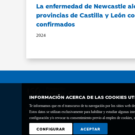
La enfermedad de Newcastle al
provincias de Castilla y León c
confirmados
2024
INFORMACIÓN ACERCA DE LAS COOKIES UT
Te informamos que en el transcurso de tu navegación por los sitios web del 
Fundación Bancaria Ibercaja C.I.F. G-50000652.
Estos datos se utilizan exclusivamente para habilitar y estudiar algunas 
Inscrita en el Registro de Fundaciones del Mº de Educación, Cultura y Depor
configuración y/o revocar tu consentimiento previo al empleo de cookies, e
Domicilio social: Joaquín Costa, 13. 50001 Zaragoza.
CONFIGURAR
ACEPTAR