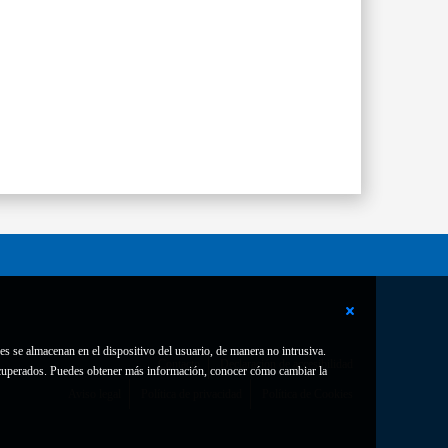
es se almacenan en el dispositivo del usuario, de manera no intrusiva.
Contacto
Declaración de accesibilidad
 recuperados. Puedes obtener más información, conocer cómo cambiar la
Aviso legal
Política de privacidad
Política de Cookies