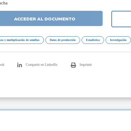
ncha
ACCEDER AL DOCUMENTO
os y multiplicación de semillas
Datos de producción
Estadística
Investigación
ook
Compartir en LinkedIn
Imprimir