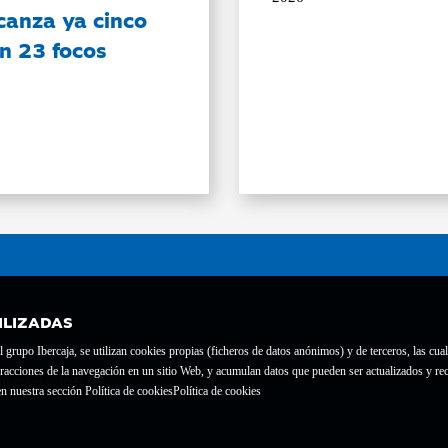
canza ya cinco
on 23 focos
ILIZADAS
grupo Ibercaja, se utilizan cookies propias (ficheros de datos anónimos) y de terceros, las cual
interacciones de la navegación en un sitio Web, y acumulan datos que pueden ser actualizados y
te con el nº 1689.
n nuestra sección Política de cookies
Política de cookies