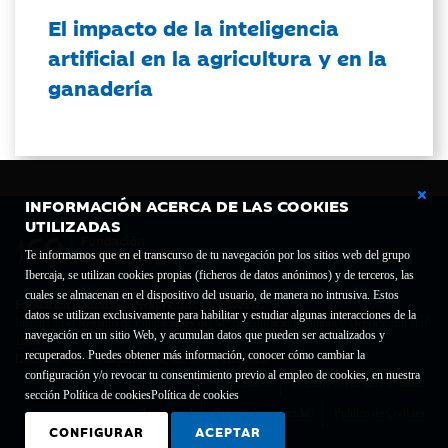
El impacto de la inteligencia
artificial en la agricultura y en la
ganadería
INFORMACIÓN ACERCA DE LAS COOKIES
UTILIZADAS
Te informamos que en el transcurso de tu navegación por los sitios web del grupo
Ibercaja, se utilizan cookies propias (ficheros de datos anónimos) y de terceros, las
cuales se almacenan en el dispositivo del usuario, de manera no intrusiva. Estos
Fundación Bancaria Ibercaja C.I.F. G-50000652.
datos se utilizan exclusivamente para habilitar y estudiar algunas interacciones de la
Inscrita en el Registro de Fundaciones del Mº de Educación, Cultura y Deporte con el nº
navegación en un sitio Web, y acumulan datos que pueden ser actualizados y
1689.
recuperados. Puedes obtener más información, conocer cómo cambiar la
Domicilio social: Joaquín Costa, 13. 50001 Zaragoza.
configuración y/o revocar tu consentimiento previo al empleo de cookies, en nuestra
Contacto
Declaración de accesibilidad
sección Política de cookies
Política de cookies
Aviso legal
Política de privacidad
Política de Cookies
CONFIGURAR
ACEPTAR