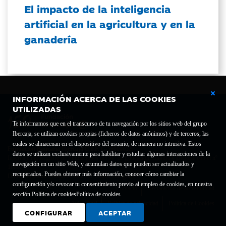
El impacto de la inteligencia
artificial en la agricultura y en la
ganadería
INFORMACIÓN ACERCA DE LAS COOKIES
UTILIZADAS
Te informamos que en el transcurso de tu navegación por los sitios web del grupo
Ibercaja, se utilizan cookies propias (ficheros de datos anónimos) y de terceros, las
cuales se almacenan en el dispositivo del usuario, de manera no intrusiva. Estos
Fundación Bancaria Ibercaja C.I.F. G-50000652.
datos se utilizan exclusivamente para habilitar y estudiar algunas interacciones de la
Inscrita en el Registro de Fundaciones del Mº de Educación, Cultura y Deporte con el nº
navegación en un sitio Web, y acumulan datos que pueden ser actualizados y
1689.
recuperados. Puedes obtener más información, conocer cómo cambiar la
Domicilio social: Joaquín Costa, 13. 50001 Zaragoza.
configuración y/o revocar tu consentimiento previo al empleo de cookies, en nuestra
Contacto
Declaración de accesibilidad
sección Política de cookies
Política de cookies
Aviso legal
Política de privacidad
Política de Cookies
CONFIGURAR
ACEPTAR