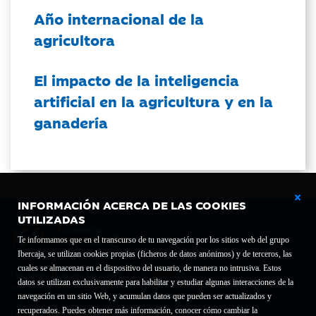
Año internacional de la
agricultora
El impacto de la inteligencia
artificial en la agricultura y en la
ganadería
INFORMACIÓN ACERCA DE LAS COOKIES
UTILIZADAS
Te informamos que en el transcurso de tu navegación por los sitios web del grupo
Ibercaja, se utilizan cookies propias (ficheros de datos anónimos) y de terceros, las
cuales se almacenan en el dispositivo del usuario, de manera no intrusiva. Estos
Fundación Bancaria Ibercaja C.I.F. G-50000652.
datos se utilizan exclusivamente para habilitar y estudiar algunas interacciones de la
Inscrita en el Registro de Fundaciones del Mº de Educación, Cultura y Deporte con el nº
navegación en un sitio Web, y acumulan datos que pueden ser actualizados y
1689.
recuperados. Puedes obtener más información, conocer cómo cambiar la
Domicilio social: Joaquín Costa, 13. 50001 Zaragoza.