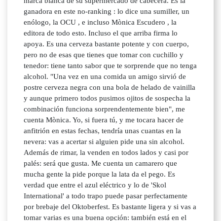
marca blanca de su supermercado de cabecera. Es la
ganadora en este no-ranking : lo dice una sumiller, un
enólogo, la OCU , e incluso Mònica Escudero , la
editora de todo esto. Incluso el que arriba firma lo
apoya. Es una cerveza bastante potente y con cuerpo,
pero no de esas que tienes que tomar con cuchillo y
tenedor: tiene tanto sabor que te sorprende que no tenga
alcohol. "Una vez en una comida un amigo sirvió de
postre cerveza negra con una bola de helado de vainilla
y aunque primero todos pusimos ojitos de sospecha la
combinación funciona sorprendentemente bien", me
cuenta Mònica. Yo, si fuera tú, y me tocara hacer de
anfitrión en estas fechas, tendría unas cuantas en la
nevera: vas a acertar si alguien pide una sin alcohol.
Además de rimar, la venden en todos lados y casi por
palés: será que gusta. Me cuenta un camarero que
mucha gente la pide porque la lata da el pego. Es
verdad que entre el azul eléctrico y lo de 'Skol
International' a todo trapo puede pasar perfectamente
por brebaje del Oktoberfest. Es bastante ligera y si vas a
tomar varias es una buena opción: también está en el