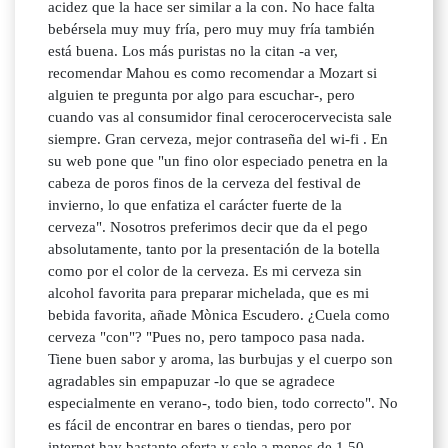
acidez que la hace ser similar a la con. No hace falta
bebérsela muy muy fría, pero muy muy fría también
está buena. Los más puristas no la citan -a ver,
recomendar Mahou es como recomendar a Mozart si
alguien te pregunta por algo para escuchar-, pero
cuando vas al consumidor final cerocerocervecista sale
siempre. Gran cerveza, mejor contraseña del wi-fi . En
su web pone que "un fino olor especiado penetra en la
cabeza de poros finos de la cerveza del festival de
invierno, lo que enfatiza el carácter fuerte de la
cerveza". Nosotros preferimos decir que da el pego
absolutamente, tanto por la presentación de la botella
como por el color de la cerveza. Es mi cerveza sin
alcohol favorita para preparar michelada, que es mi
bebida favorita, añade Mònica Escudero. ¿Cuela como
cerveza "con"? "Pues no, pero tampoco pasa nada.
Tiene buen sabor y aroma, las burbujas y el cuerpo son
agradables sin empapuzar -lo que se agradece
especialmente en verano-, todo bien, todo correcto". No
es fácil de encontrar en bares o tiendas, pero por
internet hay bastante oferta y sale a menos de 1,50