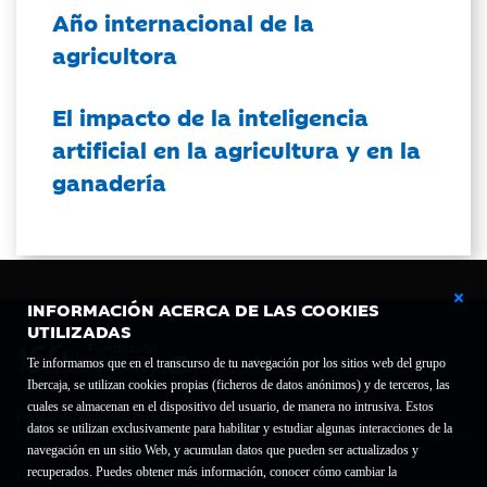
Año internacional de la
agricultora
El impacto de la inteligencia
artificial en la agricultura y en la
ganadería
INFORMACIÓN ACERCA DE LAS COOKIES
UTILIZADAS
Te informamos que en el transcurso de tu navegación por los sitios web del grupo
Ibercaja, se utilizan cookies propias (ficheros de datos anónimos) y de terceros, las
cuales se almacenan en el dispositivo del usuario, de manera no intrusiva. Estos
Fundación Bancaria Ibercaja C.I.F. G-50000652.
datos se utilizan exclusivamente para habilitar y estudiar algunas interacciones de la
Inscrita en el Registro de Fundaciones del Mº de Educación, Cultura y Deporte con el nº
navegación en un sitio Web, y acumulan datos que pueden ser actualizados y
1689.
recuperados. Puedes obtener más información, conocer cómo cambiar la
Domicilio social: Joaquín Costa, 13. 50001 Zaragoza.