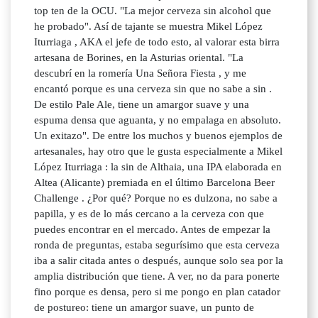
top ten de la OCU. "La mejor cerveza sin alcohol que
he probado". Así de tajante se muestra Mikel López
Iturriaga , AKA el jefe de todo esto, al valorar esta birra
artesana de Borines, en la Asturias oriental. "La
descubrí en la romería Una Señora Fiesta , y me
encantó porque es una cerveza sin que no sabe a sin .
De estilo Pale Ale, tiene un amargor suave y una
espuma densa que aguanta, y no empalaga en absoluto.
Un exitazo". De entre los muchos y buenos ejemplos de
artesanales, hay otro que le gusta especialmente a Mikel
López Iturriaga : la sin de Althaia, una IPA elaborada en
Altea (Alicante) premiada en el último Barcelona Beer
Challenge . ¿Por qué? Porque no es dulzona, no sabe a
papilla, y es de lo más cercano a la cerveza con que
puedes encontrar en el mercado. Antes de empezar la
ronda de preguntas, estaba segurísimo que esta cerveza
iba a salir citada antes o después, aunque solo sea por la
amplia distribución que tiene. A ver, no da para ponerte
fino porque es densa, pero si me pongo en plan catador
de postureo: tiene un amargor suave, un punto de