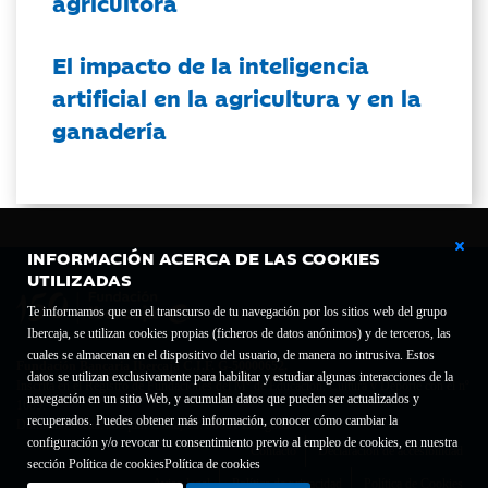
agricultora
El impacto de la inteligencia
artificial en la agricultura y en la
ganadería
INFORMACIÓN ACERCA DE LAS COOKIES
UTILIZADAS
Te informamos que en el transcurso de tu navegación por los sitios web del grupo
Ibercaja, se utilizan cookies propias (ficheros de datos anónimos) y de terceros, las
cuales se almacenan en el dispositivo del usuario, de manera no intrusiva. Estos
Fundación Bancaria Ibercaja C.I.F. G-50000652.
datos se utilizan exclusivamente para habilitar y estudiar algunas interacciones de la
Inscrita en el Registro de Fundaciones del Mº de Educación, Cultura y Deporte con el nº
navegación en un sitio Web, y acumulan datos que pueden ser actualizados y
1689.
recuperados. Puedes obtener más información, conocer cómo cambiar la
Domicilio social: Joaquín Costa, 13. 50001 Zaragoza.
configuración y/o revocar tu consentimiento previo al empleo de cookies, en nuestra
Contacto
Declaración de accesibilidad
sección Política de cookies
Política de cookies
Aviso legal
Política de privacidad
Política de Cookies