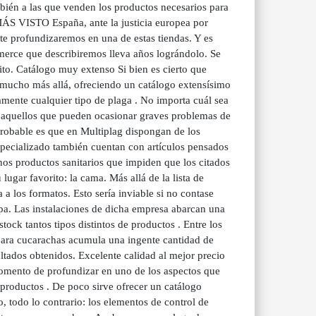
mbién a las que venden los productos necesarios para
 MÁS VISTO España, ante la justicia europea por
te profundizaremos en una de estas tiendas. Y es
mmerce que describiremos lleva años lográndolo. Se
ito. Catálogo muy extenso Si bien es cierto que
mucho más allá, ofreciendo un catálogo extensísimo
camente cualquier tipo de plaga . No importa cuál sea
ta aquellos que pueden ocasionar graves problemas de
 probable es que en Multiplag dispongan de los
specializado también cuentan con artículos pensados
unos productos sanitarios que impiden que los citados
ugar favorito: la cama. Más allá de la lista de
a los formatos. Esto sería inviable si no contase
pa. Las instalaciones de dicha empresa abarcan una
tock tantos tipos distintos de productos . Entre los
para cucarachas acumula una ingente cantidad de
tados obtenidos. Excelente calidad al mejor precio
omento de profundizar en uno de los aspectos que
 productos . De poco sirve ofrecer un catálogo
, todo lo contrario: los elementos de control de