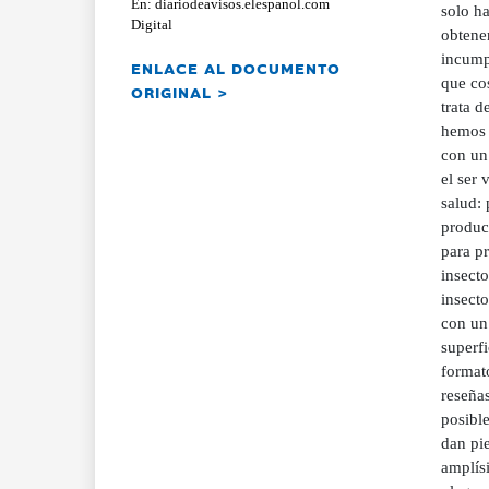
En: diariodeavisos.elespanol.com
solo ha
Digital
obtene
incump
ENLACE AL DOCUMENTO
que co
ORIGINAL >
trata d
hemos 
con un 
el ser 
salud: 
produc
para pr
insecto
insecto
con un
superfi
format
reseña
posibl
dan pie
amplísi