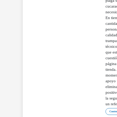
plaga 
cucarac
necesid
En tiem
cantid
persona
calida
trampa
técnico
que est
cuestió
página 
tienda
momento
apoyo 
elimina
positi
la segu
un refe
Contro