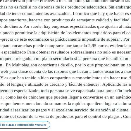
se caracterizan por ser eficaces a más no poder, tal como demuestran la
has no es fácil si no dispones de los productos adecuados. Sin embargo,
ad de tener conocimientos avanzados . Lo único que hay que hacer es seg
pos anteriores, hacerse con productos de semejante calidad y facilidad
ad de dinero. Por suerte, hay empresas especializadas que ajustan al má
 pueda permitirse la adquisición de los elementos requeridos para el con
d-precio de este ecommerce es prácticamente imposible de superar . Po
s para cucarachas puede comprarse por tan solo 2,95 euros, evidencian
 especializado Para obtener resultados sobresalientes no solo es neces
o queda relegado a un plano secundario si la persona que los utiliza no
n . En Multiplag son conscientes de ello, por lo que proporcionan un a
web para darse cuenta de las razones que llevan a tantos usuarios a most
. Y es que han tenido a bien compartir sus conocimientos sin hacer uso 
, el lenguaje utilizado es cercano y fácil de entender . Aplicando las i
técnico especializado, toda persona se ve capacitada para poner fin inc
r , como las de chinches que pueden llegar a convertirse en un auténtic
vos que hemos mencionado sumamos la rapidez que tiene lugar a la hora d
ridad al realizar los pagos y el excelente servicio de atención al client
rente del sector de la venta de productos para el control de plagas . Comp
l de plagas y enfermedades vegetales