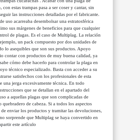
s trampas cucarachas . Acabar con una plaga de
 con estas trampas pasa a ser coser y cantar, sin
uir las instrucciones detalladas por el fabricante.
 de uso acarreaba desembolsar una estratosférica
ximo sus márgenes de beneficios para que cualquier
trol de plagas. Es el caso de Multiplag. La relación
r ejemplo, un pack compuesto por dos unidades de
do lo asequibles que son sus productos. Apoyo
ario contar con productos de muy buena calidad, ya
 sabe cómo debe hacerlo para controlar la plaga en
poyo técnico especializado. Basta con acceder a su
rarse satisfechos con los profesionales de esta
de una jerga excesivamente técnica. En todo
nstrucciones que se detallan en el apartado del
luso a aquellas plagas que son complicadas de
o quebradero de cabeza. Si a todos los aspectos
e enviar los productos y tramitar las devoluciones,
e, no sorprende que Multiplag se haya convertido en
artir este artículo