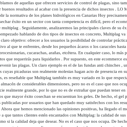
blamos de aquellas que ofrecen servicios de control de plagas, sino ta
r buenos resultados al acabar con la presencia de dichos insectos . LO
lir la normativa de los planes hidrológicos en Canarias Hoy precisamen
sechar éxito en un sector con tanta competencia es difícil, pero el eco
e multiplag . Seguidamente, analizaremos las principales claves de su éx
empezado hablando de dos tipos de insectos en concreto, Multiplag va 
claro objetivo: ofrecer a los usuarios la posibilidad de controlar prácti
vivo al que te enfrentes, desde los pequeños ácaros o los caracoles has
procesionarias, cucarachas, arañas, etcétera. En cualquier caso, lo más
tos que requerirás para liquidarlos . Por supuesto, en este ecommerce e
evenir las plagas. Un claro ejemplo es el de las fundas anti chinches , 
s cuyas picaduras son realmente molestas hagan acto de presencia en su l
s, es reseñable que Multiplag también es muy variado en lo que respecta 
 almacén de considerables dimensiones, pero no es el caso que nos ocu
cie realmente grande, por lo que no es de extrañar que puedan tener en s
os que mayor éxito cosechan se encuentran los geles. De hecho, el gel 
s publicadas por usuarios que han quedado muy satisfechos con los resul
e Ahora que hemos mencionado las opiniones positivas, ha llegado el m
 a que tantos clientes estén encantados con Multiplag: la calidad de sus
mo si la calidad deja que desear. No es el caso que nos ocupa. De hecho