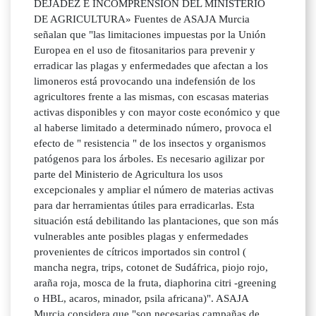
DEJADEZ E INCOMPRENSIÓN DEL MINISTERIO
DE AGRICULTURA» Fuentes de ASAJA Murcia
señalan que "las limitaciones impuestas por la Unión
Europea en el uso de fitosanitarios para prevenir y
erradicar las plagas y enfermedades que afectan a los
limoneros está provocando una indefensión de los
agricultores frente a las mismas, con escasas materias
activas disponibles y con mayor coste económico y que
al haberse limitado a determinado número, provoca el
efecto de " resistencia " de los insectos y organismos
patógenos para los árboles. Es necesario agilizar por
parte del Ministerio de Agricultura los usos
excepcionales y ampliar el número de materias activas
para dar herramientas útiles para erradicarlas. Esta
situación está debilitando las plantaciones, que son más
vulnerables ante posibles plagas y enfermedades
provenientes de cítricos importados sin control (
mancha negra, trips, cotonet de Sudáfrica, piojo rojo,
araña roja, mosca de la fruta, diaphorina citri -greening
o HBL, acaros, minador, psila africana)". ASAJA
Murcia considera que "son necesarias campañas de