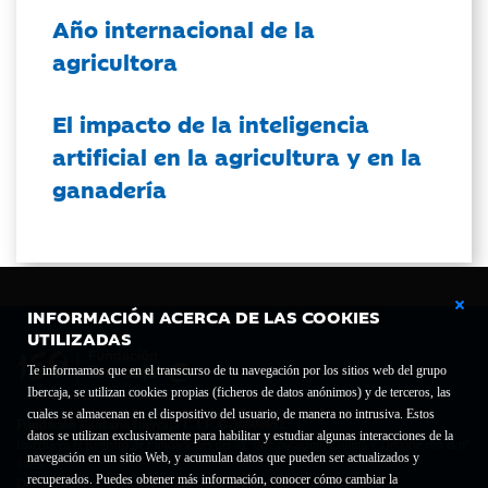
Año internacional de la
agricultora
El impacto de la inteligencia
artificial en la agricultura y en la
ganadería
INFORMACIÓN ACERCA DE LAS COOKIES
UTILIZADAS
Te informamos que en el transcurso de tu navegación por los sitios web del grupo
Ibercaja, se utilizan cookies propias (ficheros de datos anónimos) y de terceros, las
cuales se almacenan en el dispositivo del usuario, de manera no intrusiva. Estos
Fundación Bancaria Ibercaja C.I.F. G-50000652.
datos se utilizan exclusivamente para habilitar y estudiar algunas interacciones de la
Inscrita en el Registro de Fundaciones del Mº de Educación, Cultura y Deporte con el nº
navegación en un sitio Web, y acumulan datos que pueden ser actualizados y
1689.
recuperados. Puedes obtener más información, conocer cómo cambiar la
Domicilio social: Joaquín Costa, 13. 50001 Zaragoza.