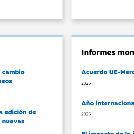
Informes mon
l cambio
Acuerdo UE-Mer
neos
2026
Año internaciona
a edición de
2026
s nuevas
El impacto de la i