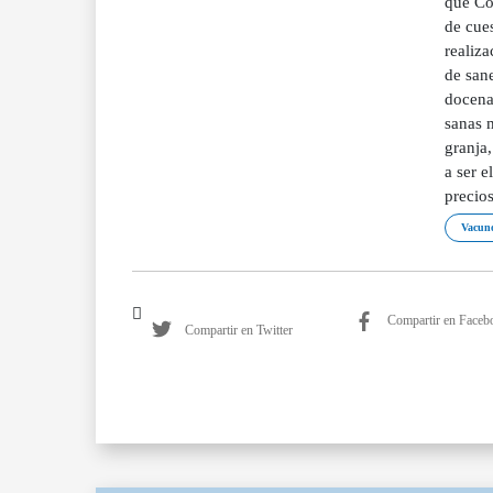
que Co
de cues
realiza
de san
docena
sanas m
granja
a ser e
precios
Vacuno
Compartir en Faceb
Compartir en Twitter