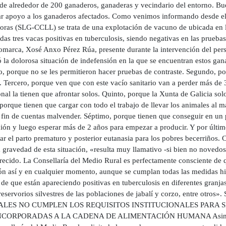
de alrededor de 200 ganaderos, ganaderas y vecindario del entorno. Bue
ar apoyo a los ganaderos afectados. Como venimos informando desde e
oras (SLG-CCLL) se trata de una explotación de vacuno de ubicada en la
das tres vacas positivas en tuberculosis, siendo negativas en las prueb
omarca, Xosé Anxo Pérez Rúa, presente durante la intervención del pers
ó la dolorosa situación de indefensión en la que se encuentran estos ga
, porque no se les permitieron hacer pruebas de contraste. Segundo, po
. Tercero, porque ven que con este vacío sanitario van a perder más de 
al la tienen que afrontar solos. Quinto, porque la Xunta de Galicia sol
porque tienen que cargar con todo el trabajo de llevar los animales al ma
l fin de cuentas malvender. Séptimo, porque tienen que conseguir en un
ción y luego esperar más de 2 años para empezar a producir. Y por últim
r el parto prematuro y posterior eutanasia para los pobres becerriños. C
a gravedad de esta situación, «resulta muy llamativo -si bien no novedo
recido. La Consellaría del Medio Rural es perfectamente consciente de q
ión así y en cualquier momento, aunque se cumplan todas las medidas hi
 de que están apareciendo positivas en tuberculosis en diferentes granjas
 reservorios silvestres de las poblaciones de jabalí y corzo, entre
LES NO CUMPLEN LOS REQUISITOS INSTITUCIONALES PARA S
NCORPORADAS A LA CADENA DE ALIMENTACIÓN HUMANA Asimismo, r