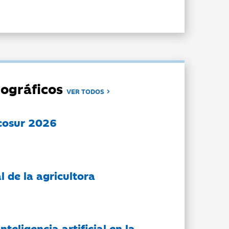
ográficos
VER TODOS
cosur 2026
l de la agricultora
nteligencia artificial en la