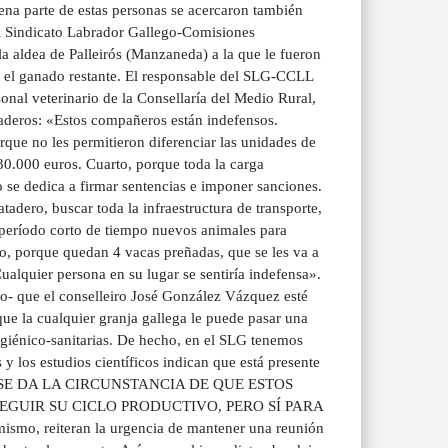
na parte de estas personas se acercaron también
l Sindicato Labrador Gallego-Comisiones
 aldea de Palleirós (Manzaneda) a la que le fueron
as el ganado restante. El responsable del SLG-CCLL
onal veterinario de la Consellaría del Medio Rural,
naderos: «Estos compañeros están indefensos.
rque no les permitieron diferenciar las unidades de
30.000 euros. Cuarto, porque toda la carga
o se dedica a firmar sentencias e imponer sanciones.
tadero, buscar toda la infraestructura de transporte,
 período corto de tiempo nuevos animales para
o, porque quedan 4 vacas preñadas, que se les va a
ualquier persona en su lugar se sentiría indefensa».
so- que el conselleiro José González Vázquez esté
ue la cualquier granja gallega le puede pasar una
giénico-sanitarias. De hecho, en el SLG tenemos
 y los estudios científicos indican que está presente
 otros». SE DA LA CIRCUNSTANCIA DE QUE ESTOS
EGUIR SU CICLO PRODUCTIVO, PERO SÍ PARA
eiteran la urgencia de mantener una reunión