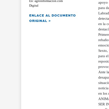
En: agroinformacion.com
apoyo 
Digital
para d
Labrad
ENLACE AL DOCUMENTO
detecta
ORIGINAL >
en la c
destac
Primero
rebaño
emocion
Sexto, 
para e
reposi
provoca
Ante l
desapa
situac
noticia
en los
ANIMA
SER I