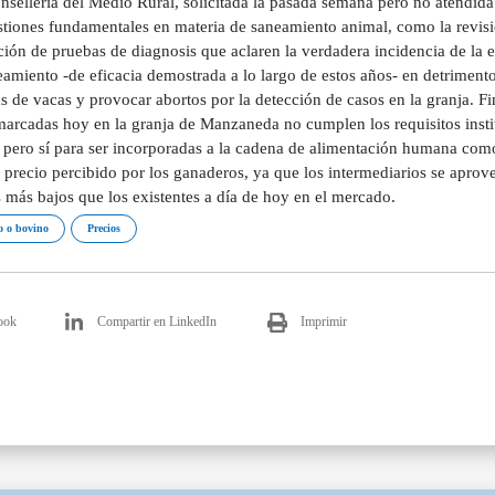
nsellería del Medio Rural, solicitada la pasada semana pero no atendid
tiones fundamentales en materia de saneamiento animal, como la revisión
ción de pruebas de diagnosis que aclaren la verdadera incidencia de la 
eamiento -de eficacia demostrada a lo largo de estos años- en detriment
s de vacas y provocar abortos por la detección de casos en la granja. 
arcadas hoy en la granja de Manzaneda no cumplen los requisitos instit
, pero sí para ser incorporadas a la cadena de alimentación humana como
l precio percibido por los ganaderos, ya que los intermediarios se aprove
 más bajos que los existentes a día de hoy en el mercado.
 o bovino
Precios
ook
Compartir en LinkedIn
Imprimir