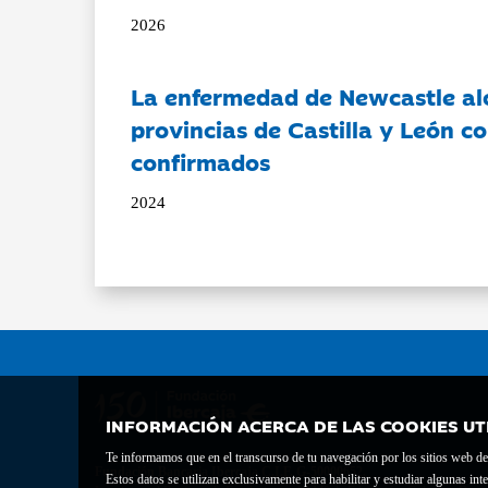
2026
La enfermedad de Newcastle al
provincias de Castilla y León c
confirmados
2024
INFORMACIÓN ACERCA DE LAS COOKIES UT
Te informamos que en el transcurso de tu navegación por los sitios web del 
Fundación Bancaria Ibercaja C.I.F. G-50000652.
Estos datos se utilizan exclusivamente para habilitar y estudiar algunas 