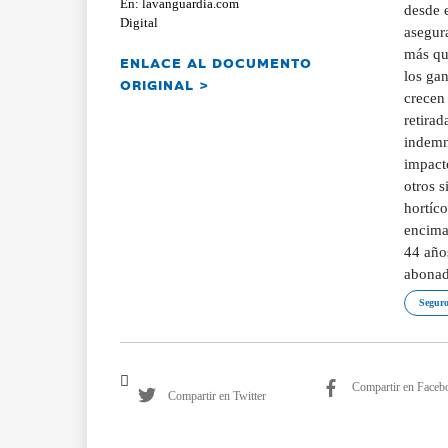
En: lavanguardia.com
desde 
Digital
asegura
más que
ENLACE AL DOCUMENTO
los ga
ORIGINAL >
crecen
retirad
indemni
impact
otros s
hortíco
encima
44 año
abonad
Seguro
Compartir en Faceb
Compartir en Twitter