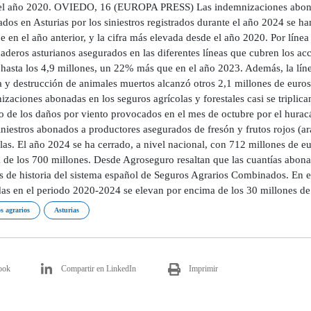
el año 2020. OVIEDO, 16 (EUROPA PRESS) Las indemnizaciones abonada
dos en Asturias por los siniestros registrados durante el año 2024 se h
 en el año anterior, y la cifra más elevada desde el año 2020. Por líne
naderos asturianos asegurados en las diferentes líneas que cubren los 
 hasta los 4,9 millones, un 22% más que en el año 2023. Además, la líne
a y destrucción de animales muertos alcanzó otros 2,1 millones de euro
zaciones abonadas en los seguros agrícolas y forestales casi se triplic
o de los daños por viento provocados en el mes de octubre por el hurac
iniestros abonados a productores asegurados de fresón y frutos rojos (
las. El año 2024 se ha cerrado, a nivel nacional, con 712 millones de eu
 de los 700 millones. Desde Agroseguro resaltan que las cuantías abonad
s de historia del sistema español de Seguros Agrarios Combinados. En e
as en el periodo 2020-2024 se elevan por encima de los 30 millones de
s agrarios
Asturias
ook
Compartir en LinkedIn
Imprimir