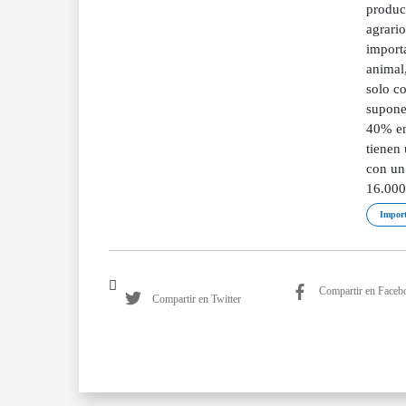
produc
agrario
import
animal,
solo co
supone 
40% en
tienen 
con un 
16.000
Import
Compartir en Faceb
Compartir en Twitter