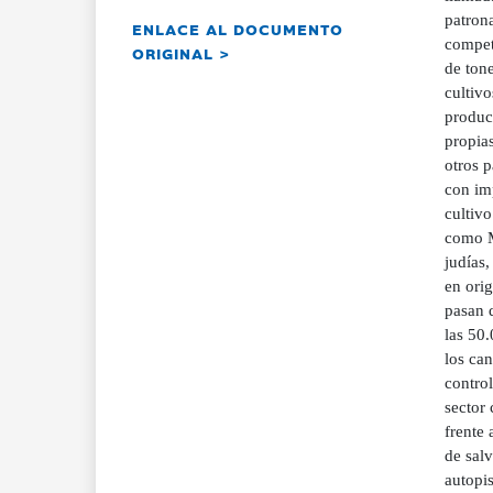
patron
ENLACE AL DOCUMENTO
competi
ORIGINAL >
de ton
cultiv
produc
propias
otros 
con im
cultiv
como M
judías,
en orig
pasan 
las 50.
los can
contro
sector 
frente 
de salv
autopis