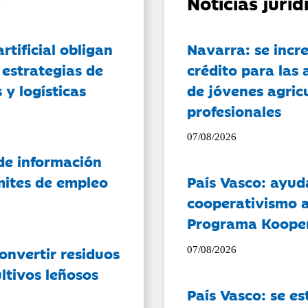
Noticias jurí
artificial obligan
Navarra: se incr
 estrategias de
crédito para las 
 y logísticas
de jóvenes agricu
profesionales
07/08/2026
de información
ámites de empleo
País Vasco: ayud
cooperativismo a
Programa Koope
onvertir residuos
07/08/2026
ltivos leñosos
País Vasco: se es