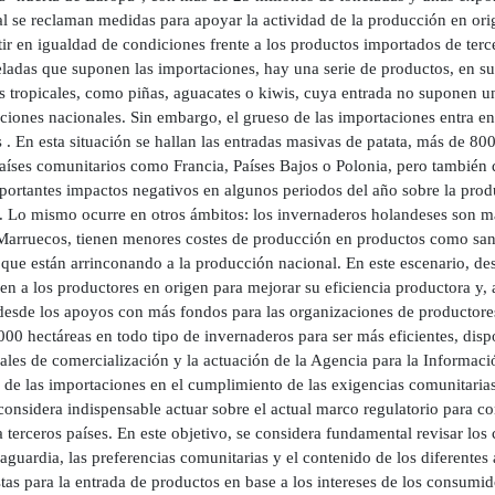
al se reclaman medidas para apoyar la actividad de la producción en ori
r en igualdad de condiciones frente a los productos importados de terc
eladas que suponen las importaciones, hay una serie de productos, en su
os tropicales, como piñas, aguacates o kiwis, cuya entrada no suponen u
ciones nacionales. Sin embargo, el grueso de las importaciones entra e
 . En esta situación se hallan las entradas masivas de patata, más de 8
países comunitarios como Francia, Países Bajos o Polonia, pero también 
portantes impactos negativos en algunos periodos del año sobre la prod
o. Lo mismo ocurre en otros ámbitos: los invernaderos holandeses son má
arruecos, tienen menores costes de producción en productos como san
 que están arrinconando a la producción nacional. En este escenario, de
en a los productores en origen para mejorar su eficiencia productora y,
desde los apoyos con más fondos para las organizaciones de productores
000 hectáreas en todo tipo de invernaderos para ser más eficientes, dis
ales de comercialización y la actuación de la Agencia para la Informaci
l de las importaciones en el cumplimiento de las exigencias comunitaria
considera indispensable actuar sobre el actual marco regulatorio para 
a terceros países. En este objetivo, se considera fundamental revisar los 
aguardia, las preferencias comunitarias y el contenido de los diferentes
tas para la entrada de productos en base a los intereses de los consum