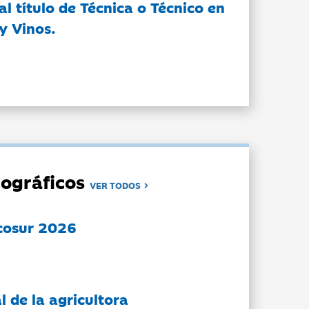
l título de Técnica o Técnico en
y Vinos.
ográficos
VER TODOS
cosur 2026
l de la agricultora