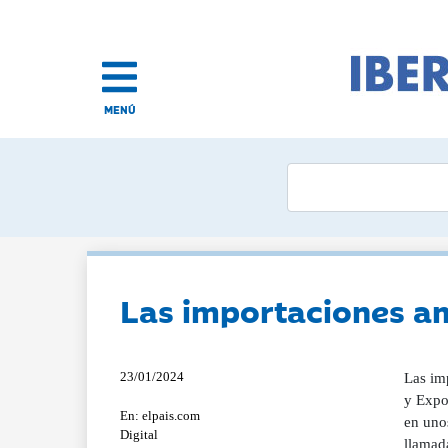
MENÚ
Las importaciones am
23/01/2024
Las im
y Expor
En: elpais.com
en unos
Digital
llamad