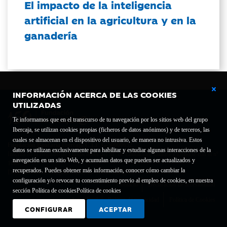
El impacto de la inteligencia
artificial en la agricultura y en la
ganadería
INFORMACIÓN ACERCA DE LAS COOKIES
UTILIZADAS
Te informamos que en el transcurso de tu navegación por los sitios web del grupo
Ibercaja, se utilizan cookies propias (ficheros de datos anónimos) y de terceros, las
cuales se almacenan en el dispositivo del usuario, de manera no intrusiva. Estos
Fundación Bancaria Ibercaja C.I.F. G-50000652.
datos se utilizan exclusivamente para habilitar y estudiar algunas interacciones de la
Inscrita en el Registro de Fundaciones del Mº de Educación, Cultura y Deporte con el nº
navegación en un sitio Web, y acumulan datos que pueden ser actualizados y
1689.
recuperados. Puedes obtener más información, conocer cómo cambiar la
Domicilio social: Joaquín Costa, 13. 50001 Zaragoza.
configuración y/o revocar tu consentimiento previo al empleo de cookies, en nuestra
Contacto
Declaración de accesibilidad
sección Política de cookies
Política de cookies
Aviso legal
Política de privacidad
Política de Cookies
CONFIGURAR
ACEPTAR