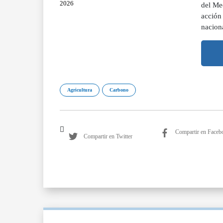
2026
del Me
acción 
naciona
Agricultura
Carbono
Compartir en Faceb
Compartir en Twitter