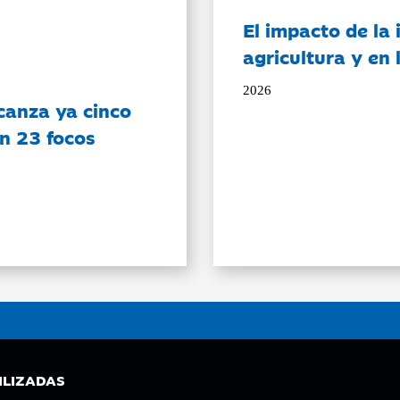
El impacto de la i
agricultura y en
2026
canza ya cinco
on 23 focos
ILIZADAS