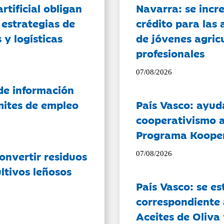
artificial obligan
Navarra: se incr
 estrategias de
crédito para las 
 y logísticas
de jóvenes agricu
profesionales
07/08/2026
de información
ámites de empleo
País Vasco: ayud
cooperativismo a
Programa Koope
onvertir residuos
07/08/2026
ltivos leñosos
País Vasco: se es
correspondiente a
Aceites de Oliva 