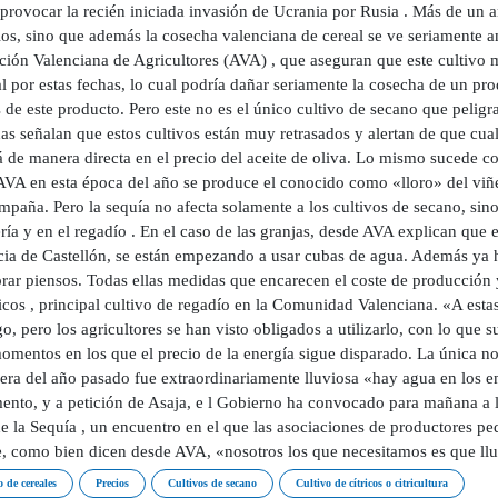
 provocar la recién iniciada invasión de Ucrania por Rusia . Más de un 
os, sino que además la cosecha valenciana de cereal se ve seriamente am
ción Valenciana de Agricultores (AVA) , que aseguran que este cultivo 
l por estas fechas, lo cual podría dañar seriamente la cosecha de un prod
 de este producto. Pero este no es el único cultivo de secano que peligr
as señalan que estos cultivos están muy retrasados y alertan de que cua
á de manera directa en el precio del aceite de oliva. Lo mismo sucede c
AVA en esta época del año se produce el conocido como «lloro» del vi
mpaña. Pero la sequía no afecta solamente a los cultivos de secano, sin
ía y en el regadío . En el caso de las granjas, desde AVA explican que en
cia de Castellón, se están empezando a usar cubas de agua. Además ya h
ar piensos. Todas ellas medidas que encarecen el coste de producción y
ricos , principal cultivo de regadío en la Comunidad Valenciana. «A esta
go, pero los agricultores se han visto obligados a utilizarlo, con lo que
omentos en los que el precio de la energía sigue disparado. La única n
ra del año pasado fue extraordinariamente lluviosa «hay agua en los em
nto, y a petición de Asaja, e l Gobierno ha convocado para mañana a la
 la Sequía , un encuentro en el que las asociaciones de productores ped
, como bien dicen desde AVA, «nosotros los que necesitamos es que llu
o de cereales
Precios
Cultivos de secano
Cultivo de cítricos o citricultura