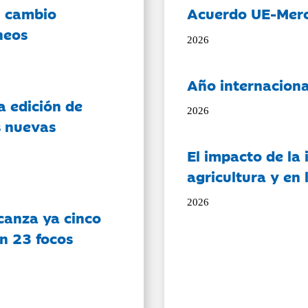
l cambio
Acuerdo UE-Mer
neos
2026
Año internaciona
a edición de
2026
s nuevas
El impacto de la i
agricultura y en
2026
canza ya cinco
on 23 focos