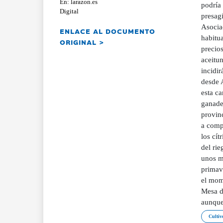
En: larazon.es
podría
Digital
presagi
Asocia
ENLACE AL DOCUMENTO
habitua
ORIGINAL >
precios
aceitun
incidir
desde 
esta ca
ganader
provin
a compr
los cít
del rie
unos m
primave
el mome
Mesa de
aunque
Cultiv