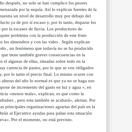
año después, no solo se han cumplico los peores
enazada por la sequía. Así lo explican fuentes de la
muestra un nivel de desarrollo muy por debajo del
ucto ya de por sí escaso y, por lo tanto, disparar los
a por la escasez de lluvia. Los productores de
lquier problema con la producción de este fruto
on los almendros y con las vides . Según explican
ñedo , un fenómeno que todavía no se ha producido
o que tiene también graves consecuencias en la
 el algunas de ellas, situadas sobre todo en la
ay carencia de pastos, por lo que se ven obligados
, por lo tanto el precio final. Lo mismo ocurre con
s alturas del año lo normal es que ya no se haga uso
 supone de incremento del gasto en luz y agua », en
oticia «menos mala», explican, es que como la
balses , pero esta también se acabará», alertan. Por
s principales organizaciones agrarias del país en la
irán al Ejecutivo ayudas para paliar esta situación
eva». Por el momento, no está previsto.