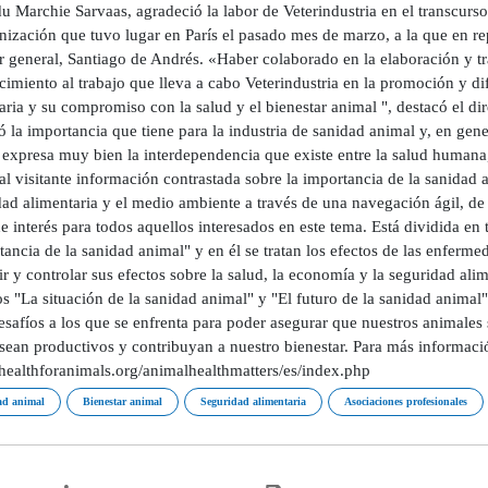
du Marchie Sarvaas, agradeció la labor de Veterindustria en el transcur
nización que tuvo lugar en París el pasado mes de marzo, a la que en rep
or general, Santiago de Andrés. «Haber colaborado en la elaboración y 
imiento al trabajo que lleva a cabo Veterindustria en la promoción y di
aria y su compromiso con la salud y el bienestar animal ", destacó el di
 la importancia que tiene para la industria de sanidad animal y, en gen
 expresa muy bien la interdependencia que existe entre la salud humana,
al visitante información contrastada sobre la importancia de la sanidad 
ad alimentaria y el medio ambiente a través de una navegación ágil, de f
e interés para todos aquellos interesados en este tema. Está dividida en t
tancia de la sanidad animal" y en él se tratan los efectos de las enfer
r y controlar sus efectos sobre la salud, la economía y la seguridad alim
os "La situación de la sanidad animal" y "El futuro de la sanidad animal
desafíos a los que se enfrenta para poder asegurar que nuestros animal
 sean productivos y contribuyan a nuestro bienestar. Para más informaci
/healthforanimals.org/animalhealthmatters/es/index.php
ad animal
Bienestar animal
Seguridad alimentaria
Asociaciones profesionales