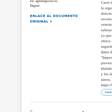
En: agronegocios.es
Carol 
Digital
la orga
direct
ENLACE AL DOCUMENTO
reconoc
ORIGINAL >
veterin
subrayó
ya que
ofrece 
segurid
datos d
"Impor
preveni
titulad
y los 
sanos,
https:/
Sanid