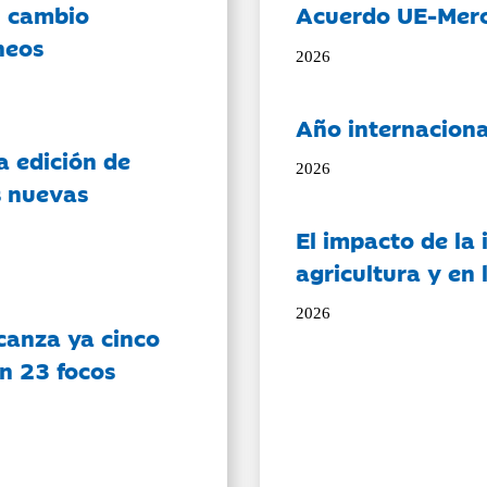
l cambio
Acuerdo UE-Mer
neos
2026
Año internaciona
a edición de
2026
s nuevas
El impacto de la i
agricultura y en
2026
canza ya cinco
on 23 focos