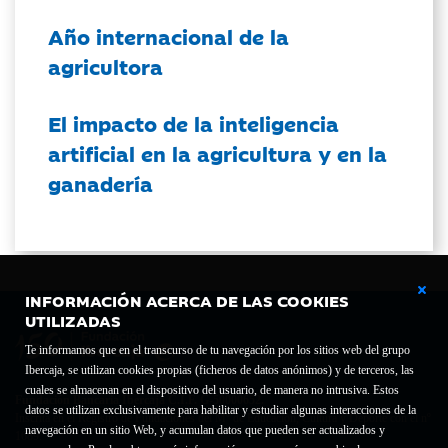
Año internacional de la
agricultora
El impacto de la inteligencia
artificial en la agricultura y en la
ganadería
INFORMACIÓN ACERCA DE LAS COOKIES
UTILIZADAS
Te informamos que en el transcurso de tu navegación por los sitios web del grupo
Ibercaja, se utilizan cookies propias (ficheros de datos anónimos) y de terceros, las
cuales se almacenan en el dispositivo del usuario, de manera no intrusiva. Estos
Fundación Bancaria Ibercaja C.I.F. G-50000652.
datos se utilizan exclusivamente para habilitar y estudiar algunas interacciones de la
Inscrita en el Registro de Fundaciones del Mº de Educación, Cultura y Deporte con el nº
navegación en un sitio Web, y acumulan datos que pueden ser actualizados y
1689.