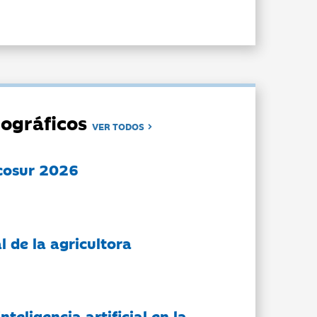
ográficos
VER TODOS
cosur 2026
l de la agricultora
nteligencia artificial en la