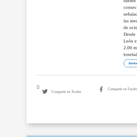
suelen 
consec
señalad
las me
de oct
Desde l
León e
2.00 mi
tonela
Ayudas
Compartir en Faceb
Compartir en Twitter