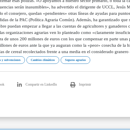
firmar esas pólizas. «O apoyamos a nuestro sector primario, o toda la c
uencias serán inasumibles», ha advertido el dirigente de UCCL, Jesús
o el consejero, quedan «pendientes» otras líneas de ayudas para puntos
didas de la PAC (Política Agraria Común). Además, ha garantizado que s
ubre puedan empezar a llegar a las cuentas de agricultores y ganaderos 
as organizaciones agrarias ven lo planteado como «claramente insuficien
ra de unos 200 millones de euros con los que compensar en parte unas p
llones de euros ante la que ya auguran como la «peor» cosecha de la his
das de cereal recolectados frente a una media en el considerado granero
 y subvenciones
Cambios climáticos
Seguros agrarios
ook
Compartir en LinkedIn
Imprimir