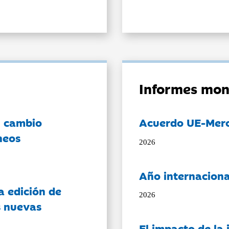
Informes mon
l cambio
Acuerdo UE-Mer
neos
2026
Año internaciona
a edición de
2026
s nuevas
El impacto de la i