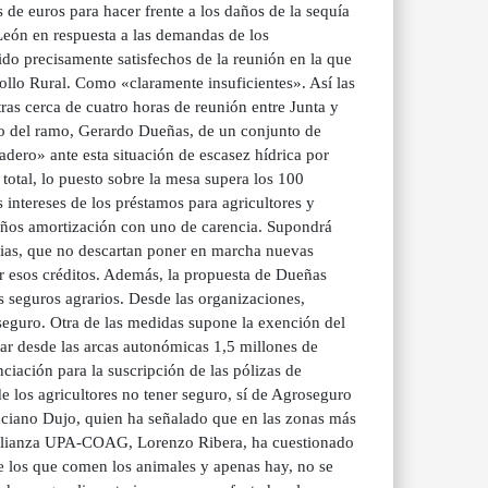
e euros para hacer frente a los daños de la sequía
 León en respuesta a las demandas de los
ido precisamente satisfechos de la reunión en la que
ollo Rural. Como «claramente insuficientes». Así las
tras cerca de cuatro horas de reunión entre Junta y
ero del ramo, Gerardo Dueñas, de un conjunto de
dero» ante esta situación de escasez hídrica por
otal, lo puesto sobre la mesa supera los 100
s intereses de los préstamos para agricultores y
 años amortización con uno de carencia. Supondrá
rias, que no descartan poner en marcha nuevas
r esos créditos. Además, la propuesta de Dueñas
 seguros agrarios. Desde las organizaciones,
seguro. Otra de las medidas supone la exención del
tar desde las arcas autonómicas 1,5 millones de
iación para la suscripción de las pólizas de
e los agricultores no tener seguro, sí de Agroseguro
ciano Dujo, quien ha señalado que en las zonas más
a Alianza UPA-COAG, Lorenzo Ribera, ha cuestionado
de los que comen los animales y apenas hay, no se