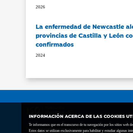
2026
La enfermedad de Newcastle al
provincias de Castilla y León c
confirmados
2024
INFORMACIÓN ACERCA DE LAS COOKIES UT
Te informamos que en el transcurso de tu navegación por los sitios web del 
Fundación Bancaria Ibercaja C.I.F. G-50000652.
Estos datos se utilizan exclusivamente para habilitar y estudiar algunas 