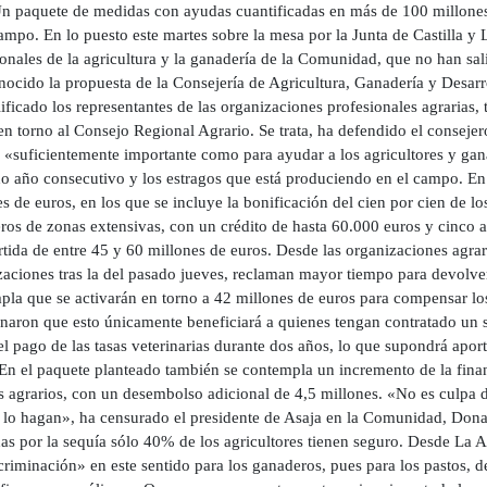
 paquete de medidas con ayudas cuantificadas en más de 100 millones d
ampo. En lo puesto este martes sobre la mesa por la Junta de Castilla y
onales de la agricultura y la ganadería de la Comunidad, que no han sal
nocido la propuesta de la Consejería de Agricultura, Ganadería y Desarr
ificado los representantes de las organizaciones profesionales agrarias, 
 en torno al Consejo Regional Agrario. Se trata, ha defendido el consej
 «suficientemente importante como para ayudar a los agricultores y gana
o año consecutivo y los estragos que está produciendo en el campo. En t
s de euros, en los que se incluye la bonificación del cien por cien de lo
ros de zonas extensivas, con un crédito de hasta 60.000 euros y cinco
rtida de entre 45 y 60 millones de euros. Desde las organizaciones agra
zaciones tras la del pasado jueves, reclaman mayor tiempo para devolve
pla que se activarán en torno a 42 millones de euros para compensar los
inaron que esto únicamente beneficiará a quienes tengan contratado un 
 pago de las tasas veterinarias durante dos años, lo que supondrá apor
En el paquete planteado también se contempla un incremento de la financ
 agrarios, con un desembolso adicional de 4,5 millones. «No es culpa d
 lo hagan», ha censurado el presidente de Asaja en la Comunidad, Dona
das por la sequía sólo 40% de los agricultores tienen seguro. Desde L
criminación» en este sentido para los ganaderos, pues para los pastos, 