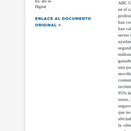
En: abc.es
ABC Un
Digital
en el c
profesi
ENLACE AL DOCUMENTO
han co
ORIGINAL >
han cal
sector
ayudas
segund
millone
ganade
una pa
movili
contem
recrim
95% del
euros. 
seguros
que no
afecta
la «dis