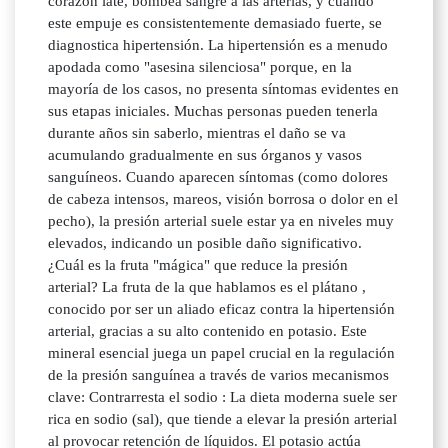
corazón late, bombea sangre a las arterias, y cuando
este empuje es consistentemente demasiado fuerte, se
diagnostica hipertensión. La hipertensión es a menudo
apodada como "asesina silenciosa" porque, en la
mayoría de los casos, no presenta síntomas evidentes en
sus etapas iniciales. Muchas personas pueden tenerla
durante años sin saberlo, mientras el daño se va
acumulando gradualmente en sus órganos y vasos
sanguíneos. Cuando aparecen síntomas (como dolores
de cabeza intensos, mareos, visión borrosa o dolor en el
pecho), la presión arterial suele estar ya en niveles muy
elevados, indicando un posible daño significativo.
¿Cuál es la fruta "mágica" que reduce la presión
arterial? La fruta de la que hablamos es el plátano ,
conocido por ser un aliado eficaz contra la hipertensión
arterial, gracias a su alto contenido en potasio. Este
mineral esencial juega un papel crucial en la regulación
de la presión sanguínea a través de varios mecanismos
clave: Contrarresta el sodio : La dieta moderna suele ser
rica en sodio (sal), que tiende a elevar la presión arterial
al provocar retención de líquidos. El potasio actúa