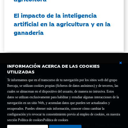
El impacto de la inteligencia
artificial en la agricultura y en la
ganadería
INFORMACIÓN ACERCA DE LAS COOKIES
UTILIZADAS
Te informamos que en el transcurso de tu navegación por los sitios web del grupo
Ibercaja, se utilizan cookies propias (ficheros de datos anónimos) y de terceros, las
cuales se almacenan en el dispositivo del usuario, de manera no intrusiva. Estos
Fundación Bancaria Ibercaja C.I.F. G-50000652.
datos se utilizan exclusivamente para habilitar y estudiar algunas interacciones de la
Inscrita en el Registro de Fundaciones del Mº de Educación, Cultura y Deporte con el nº
navegación en un sitio Web, y acumulan datos que pueden ser actualizados y
1689.
recuperados. Puedes obtener más información, conocer cómo cambiar la
Domicilio social: Joaquín Costa, 13. 50001 Zaragoza.
configuración y/o revocar tu consentimiento previo al empleo de cookies, en nuestra
Contacto
Declaración de accesibilidad
sección Política de cookies
Política de cookies
Aviso legal
Política de privacidad
Política de Cookies