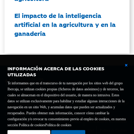
El impacto de la inteligencia
artificial en la agricultura y en la
ganadería
INFORMACIÓN ACERCA DE LAS COOKIES
UTILIZADAS
Te informamos que en el transcurso de tu navegación por los sitios web del grupo
Ibercaja, se utilizan cookies propias (ficheros de datos anónimos) y de terceros, las
cuales se almacenan en el dispositivo del usuario, de manera no intrusiva. Estos
Fundación Bancaria Ibercaja C.I.F. G-50000652.
datos se utilizan exclusivamente para habilitar y estudiar algunas interacciones de la
Inscrita en el Registro de Fundaciones del Mº de Educación, Cultura y Deporte con el nº
navegación en un sitio Web, y acumulan datos que pueden ser actualizados y
1689.
recuperados. Puedes obtener más información, conocer cómo cambiar la
Domicilio social: Joaquín Costa, 13. 50001 Zaragoza.
configuración y/o revocar tu consentimiento previo al empleo de cookies, en nuestra
Contacto
Declaración de accesibilidad
sección Política de cookies
Política de cookies
Aviso legal
Política de privacidad
Política de Cookies