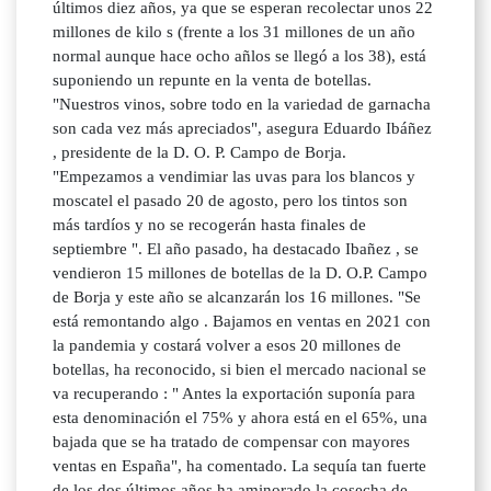
últimos diez años, ya que se esperan recolectar unos 22
millones de kilo s (frente a los 31 millones de un año
normal aunque hace ocho añlos se llegó a los 38), está
suponiendo un repunte en la venta de botellas.
"Nuestros vinos, sobre todo en la variedad de garnacha
son cada vez más apreciados", asegura Eduardo Ibáñez
, presidente de la D. O. P. Campo de Borja.
"Empezamos a vendimiar las uvas para los blancos y
moscatel el pasado 20 de agosto, pero los tintos son
más tardíos y no se recogerán hasta finales de
septiembre ". El año pasado, ha destacado Ibañez , se
vendieron 15 millones de botellas de la D. O.P. Campo
de Borja y este año se alcanzarán los 16 millones. "Se
está remontando algo . Bajamos en ventas en 2021 con
la pandemia y costará volver a esos 20 millones de
botellas, ha reconocido, si bien el mercado nacional se
va recuperando : " Antes la exportación suponía para
esta denominación el 75% y ahora está en el 65%, una
bajada que se ha tratado de compensar con mayores
ventas en España", ha comentado. La sequía tan fuerte
de los dos últimos años ha aminorado la cosecha de