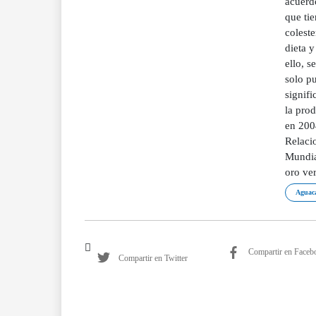
acuerd
que tie
colest
dieta 
ello, s
solo p
signif
la pro
en 200
Relaci
Mundia
oro ve
Aguaca
Compartir en Faceb
Compartir en Twitter