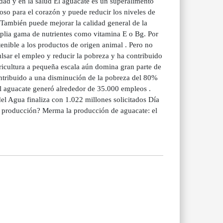
dad y en la salud El aguacate es un superalimento
ioso para el corazón y puede reducir los niveles de
 También puede mejorar la calidad general de la
mplia gama de nutrientes como vitamina E o Bg. Por
tenible a los productos de origen animal . Pero no
lsar el empleo y reducir la pobreza y ha contribuido
ricultura a pequeña escala aún domina gran parte de
ontribuido a una disminución de la pobreza del 80%
el aguacate generó alrededor de 35.000 empleos .
l Agua finaliza con 1.022 millones solicitados Día
e producción? Merma la producción de aguacate: el