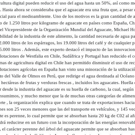
cultura digital pueden reducir el uso del agua hasta un 50%, así como mej
. Hasta ahora se consideraba que el aguacate era una fruta que, a pesar 
cial para el medioambiente. Uno de los motivos es la gran cantidad de a
 de 1.250 litros por kilogramo de aguacate en países como España, Chi
 el Vicepresidente de la Organización Mundial del Aguacate, Michael Ho
bilidad de la industria de este alimento, la cantidad necesaria de agua p
2.000 litros de los espárragos, los 19.000 litros del café y de cualquier
5.000 litros . Además, este experto destacó el impacto de las innovacio
plotaciones de Westfalia en Chile, Sudáfrica y Portugal han reducido e
as de agricultura digital en Chile han permitido disminuir el uso de r
lotaciones agrícolas en España han visto una minoración de la utilizac
o del Valle de Olmos en Perú, que redirige el agua destinada al Océano A
hectáreas de frutas y verduras frescas , incluidos los aguacates. Huella
 desde la industria del aguacate es su huella de carbono, la cual, según
nsumimos, y mucho menor que la de muchas otras categorías de alimento
rte , la organización explica que cuando se trata de exportaciones hacia
es son 25 veces menores que las del transporte en vehículos, y 145 vece
e es perenne, lo cual permite que se absorban hasta 20 kg de C02 al año
drá reducirse en un futuro con la incorporación de las energías renovab
 el carácter perenne del árbol del aguacate permite que se absorban has