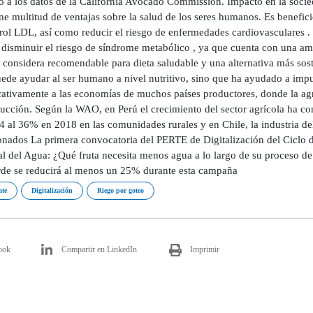
o a los datos de la California Avocado Commission. Impacto en la socie
ne multitud de ventajas sobre la salud de los seres humanos. Es benefic
erol LDL, así como reducir el riesgo de enfermedades cardiovasculares .
y disminuir el riesgo de síndrome metabólico , ya que cuenta con una a
e considera recomendable para dieta saludable y una alternativa más sos
uede ayudar al ser humano a nivel nutritivo, sino que ha ayudado a impu
icativamente a las economías de muchos países productores, donde la ag
ducción. Según la WAO, en Perú el crecimiento del sector agrícola ha c
4 al 36% en 2018 en las comunidades rurales y en Chile, la industria d
onados La primera convocatoria del PERTE de Digitalización del Ciclo de
l del Agua: ¿Qué fruta necesita menos agua a lo largo de su proceso d
rde se reducirá al menos un 25% durante esta campaña
te
Digitalización
Riego por goteo
ook
Compartir en LinkedIn
Imprimir