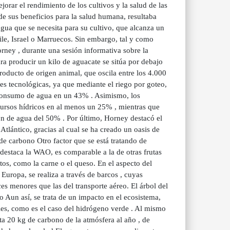
orar el rendimiento de los cultivos y la salud de las
de sus beneficios para la salud humana, resultaba
gua que se necesita para su cultivo, que alcanza un
le, Israel o Marruecos. Sin embargo, tal y como
rney , durante una sesión informativa sobre la
ara producir un kilo de aguacate se sitúa por debajo
 producto de origen animal, que oscila entre los 4.000
nes tecnológicas, ya que mediante el riego por goteo,
l consumo de agua en un 43% . Asimismo, los
ecursos hídricos en al menos un 25% , mientras que
ión de agua del 50% . Por último, Horney destacó el
tlántico, gracias al cual se ha creado un oasis de
 de carbono Otro factor que se está tratando de
 destaca la WAO, es comparable a la de otras frutas
s, como la carne o el queso. En el aspecto del
 Europa, se realiza a través de barcos , cuyas
s menores que las del transporte aéreo. El árbol del
 Aun así, se trata de un impacto en el ecosistema,
les, como es el caso del hidrógeno verde . Al mismo
ta 20 kg de carbono de la atmósfera al año , de