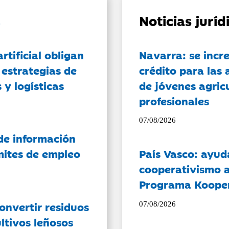
Noticias jurí
artificial obligan
Navarra: se incr
 estrategias de
crédito para las 
 y logísticas
de jóvenes agricu
profesionales
07/08/2026
de información
ámites de empleo
País Vasco: ayud
cooperativismo a
Programa Koope
onvertir residuos
07/08/2026
ltivos leñosos