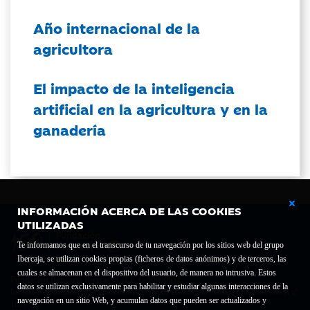
Año internacional de la
agricultora
El impacto de la inteligencia
artificial en la agricultura y en la
ganadería
INFORMACIÓN ACERCA DE LAS COOKIES
UTILIZADAS
Te informamos que en el transcurso de tu navegación por los sitios web del grupo
Ibercaja, se utilizan cookies propias (ficheros de datos anónimos) y de terceros, las
cuales se almacenan en el dispositivo del usuario, de manera no intrusiva. Estos
Fundación Bancaria Ibercaja C.I.F. G-50000652.
datos se utilizan exclusivamente para habilitar y estudiar algunas interacciones de la
Inscrita en el Registro de Fundaciones del Mº de Educación, Cultura y Deporte con el nº
navegación en un sitio Web, y acumulan datos que pueden ser actualizados y
1689.