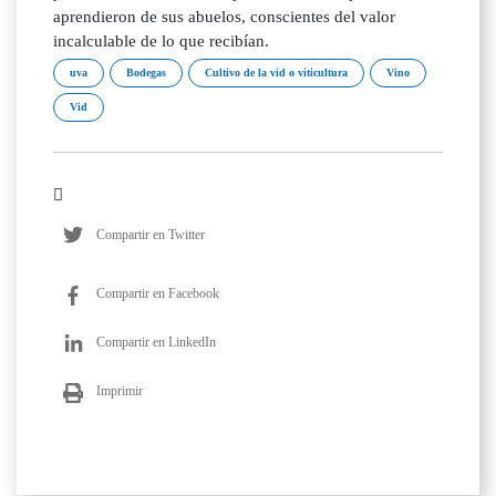
aprendieron de sus abuelos, conscientes del valor
incalculable de lo que recibían.
uva
Bodegas
Cultivo de la vid o viticultura
Vino
Vid
Compartir en Twitter
Compartir en Facebook
Compartir en LinkedIn
Imprimir