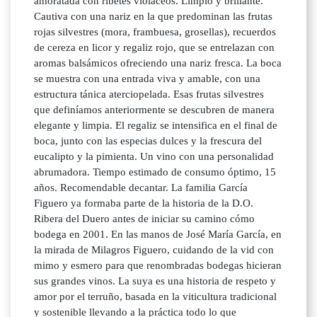
amoratada con ribetes violáceos. Limpio y brillante.
Cautiva con una nariz en la que predominan las frutas
rojas silvestres (mora, frambuesa, grosellas), recuerdos
de cereza en licor y regaliz rojo, que se entrelazan con
aromas balsámicos ofreciendo una nariz fresca. La boca
se muestra con una entrada viva y amable, con una
estructura tánica aterciopelada. Esas frutas silvestres
que definíamos anteriormente se descubren de manera
elegante y limpia. El regaliz se intensifica en el final de
boca, junto con las especias dulces y la frescura del
eucalipto y la pimienta. Un vino con una personalidad
abrumadora. Tiempo estimado de consumo óptimo, 15
años. Recomendable decantar. La familia García
Figuero ya formaba parte de la historia de la D.O.
Ribera del Duero antes de iniciar su camino cómo
bodega en 2001. En las manos de José María García, en
la mirada de Milagros Figuero, cuidando de la vid con
mimo y esmero para que renombradas bodegas hicieran
sus grandes vinos. La suya es una historia de respeto y
amor por el terruño, basada en la viticultura tradicional
y sostenible llevando a la práctica todo lo que