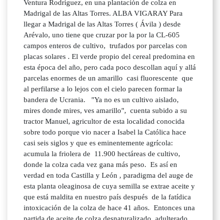
Ventura Rodríguez, en una plantación de colza en
Madrigal de las Altas Torres. ALBA VIGARAY Para
llegar a Madrigal de las Altas Torres ( Ávila ) desde
Arévalo, uno tiene que cruzar por la por la CL-605
campos enteros de cultivo, trufados por parcelas con
placas solares . El verde propio del cereal predomina en
esta época del año, pero cada poco descollan aquí y allá
parcelas enormes de un amarillo casi fluorescente que
al perfilarse a lo lejos con el cielo parecen formar la
bandera de Ucrania. "Ya no es un cultivo aislado,
mires donde mires, ves amarillo", cuenta subido a su
tractor Manuel, agricultor de esta localidad conocida
sobre todo porque vio nacer a Isabel la Católica hace
casi seis siglos y que es eminentemente agrícola:
acumula la friolera de 11.900 hectáreas de cultivo,
donde la colza cada vez gana más peso. Es así en
verdad en toda Castilla y León , paradigma del auge de
esta planta oleaginosa de cuya semilla se extrae aceite y
que está maldita en nuestro país después de la fatídica
intoxicación de la colza de hace 41 años. Entonces una
partida de aceite de colza desnaturalizado, adulterado,