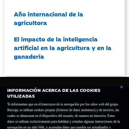
Año internacional de la
agricultora
El impacto de la inteligencia
artificial en la agricultura y en la
ganadería
INFORMACIÓN ACERCA DE LAS COOKIES
UTILIZADAS
Te informamos que en el transcurso de tu navegación por los sitios web del grupo
Ibercaja, se utilizan cookies propias (ficheros de datos anónimos) y de terceros, las
cuales se almacenan en el dispositivo del usuario, de manera no intrusiva. Estos
Fundación Bancaria Ibercaja C.I.F. G-50000652.
datos se utilizan exclusivamente para habilitar y estudiar algunas interacciones de la
Inscrita en el Registro de Fundaciones del Mº de Educación, Cultura y Deporte con el nº
navegación en un sitio Web, y acumulan datos que pueden ser actualizados y
1689.